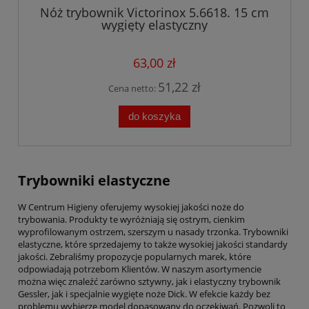
Nóż trybownik Victorinox 5.6618. 15 cm
wygięty elastyczny
63,00 zł
51,22 zł
Cena netto:
do koszyka
Trybowniki elastyczne
W Centrum Higieny oferujemy wysokiej jakości noże do
trybowania. Produkty te wyróżniają się ostrym, cienkim
wyprofilowanym ostrzem, szerszym u nasady trzonka. Trybowniki
elastyczne, które sprzedajemy to także wysokiej jakości standardy
jakości. Zebraliśmy propozycje popularnych marek, które
odpowiadają potrzebom Klientów. W naszym asortymencie
można więc znaleźć zarówno sztywny, jak i elastyczny trybownik
Gessler, jak i specjalnie wygięte noże Dick. W efekcie każdy bez
problemu wybierze model dopasowany do oczekiwań. Pozwoli to