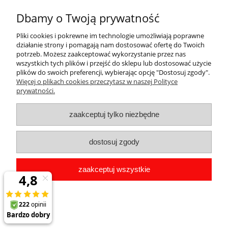
39,98 zł
Dbamy o Twoją prywatność
do koszyka
Pliki cookies i pokrewne im technologie umożliwiają poprawne
działanie strony i pomagają nam dostosować ofertę do Twoich
potrzeb. Możesz zaakceptować wykorzystanie przez nas
wszystkich tych plików i przejść do sklepu lub dostosować użycie
plików do swoich preferencji, wybierając opcję "Dostosuj zgody".
Pomoc
Więcej o plikach cookies przeczytasz w naszej Polityce
prywatności.
Dostawa
zaakceptuj tylko niezbędne
Moje konto
dostosuj zgody
Gwarancja i zwroty
zaakceptuj wszystkie
O firmie
pokaż pełną wersję strony
Sklep internetowy Shoper.pl