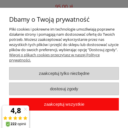
95,00 zł
Dbamy o Twoją prywatność
do koszyka
Pliki cookies i pokrewne im technologie umożliwiają poprawne
działanie strony i pomagają nam dostosować ofertę do Twoich
potrzeb. Możesz zaakceptować wykorzystanie przez nas
wszystkich tych plików i przejść do sklepu lub dostosować użycie
plików do swoich preferencji, wybierając opcję "Dostosuj zgody".
Pomoc
Więcej o plikach cookies przeczytasz w naszej Polityce
prywatności.
Dostawa
zaakceptuj tylko niezbędne
Moje konto
dostosuj zgody
Gwarancja i zwroty
zaakceptuj wszystkie
O firmie
pokaż pełną wersję strony