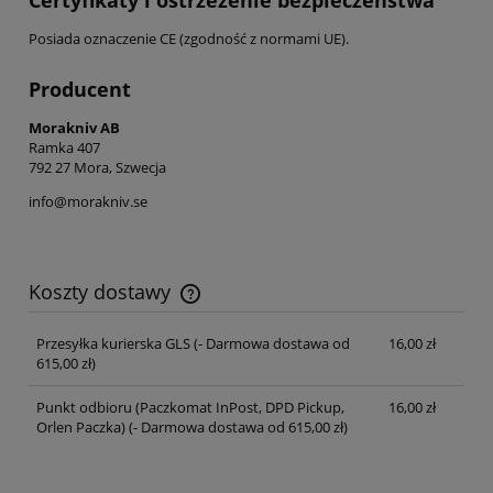
Posiada oznaczenie CE (zgodność z normami UE).
Producent
Morakniv AB
Ramka 407
792 27 Mora, Szwecja
info@morakniv.se
Koszty dostawy
Cena nie zawiera ewentualnych kosztów płatności
Przesyłka kurierska GLS
(- Darmowa dostawa od
16,00 zł
615,00 zł)
Punkt odbioru (Paczkomat InPost, DPD Pickup,
16,00 zł
Orlen Paczka)
(- Darmowa dostawa od 615,00 zł)