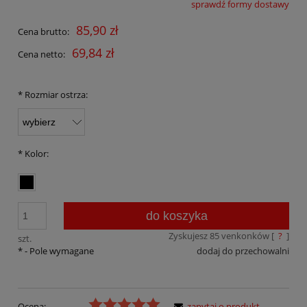
sprawdź formy dostawy
Cena nie zawiera ewentualnych kosztów płatności
85,90 zł
Cena brutto:
69,84 zł
Cena netto:
*
Rozmiar ostrza:
*
Kolor:
do koszyka
Zyskujesz
85
venkonków [
?
]
szt.
*
- Pole wymagane
dodaj do przechowalni
Ocena:
zapytaj o produkt