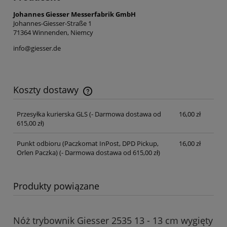
Johannes Giesser Messerfabrik GmbH
Johannes-Giesser-Straße 1
71364 Winnenden, Niemcy
info@giesser.de
Koszty dostawy
Cena nie zawiera ewentualnych kosztów płatności
Przesyłka kurierska GLS
(- Darmowa dostawa od
16,00 zł
615,00 zł)
Punkt odbioru (Paczkomat InPost, DPD Pickup,
16,00 zł
Orlen Paczka)
(- Darmowa dostawa od 615,00 zł)
Produkty powiązane
Nóż trybownik Giesser 2535 13 - 13 cm wygięty