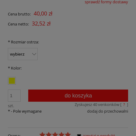
sprawdź formy dostawy
Cena nie zawiera ewentualnych kosztów płatności
40,00 zł
Cena brutto:
32,52 zł
Cena netto:
*
Rozmiar ostrza:
*
Kolor:
do koszyka
Zyskujesz
40
venkonków [
?
]
szt.
*
- Pole wymagane
dodaj do przechowalni
Ocena:
zapytaj o produkt