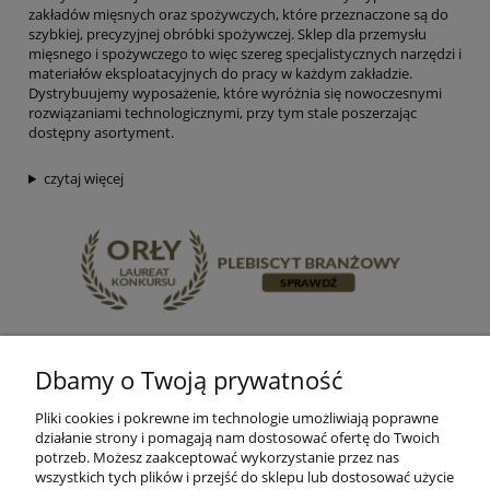
zakładów mięsnych oraz spożywczych, które przeznaczone są do
szybkiej, precyzyjnej obróbki spożywczej. Sklep dla przemysłu
mięsnego i spożywczego to więc szereg specjalistycznych narzędzi i
materiałów eksploatacyjnych do pracy w każdym zakładzie.
Dystrybuujemy wyposażenie, które wyróżnia się nowoczesnymi
rozwiązaniami technologicznymi, przy tym stale poszerzając
dostępny asortyment.
czytaj więcej
Dbamy o Twoją prywatność
Pliki cookies i pokrewne im technologie umożliwiają poprawne
działanie strony i pomagają nam dostosować ofertę do Twoich
potrzeb. Możesz zaakceptować wykorzystanie przez nas
wszystkich tych plików i przejść do sklepu lub dostosować użycie