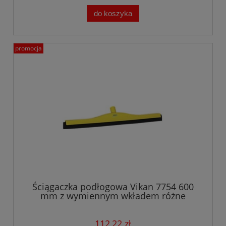
do koszyka
promocja
Ściągaczka podłogowa Vikan 7754 600
mm z wymiennym wkładem różne
kolory
112,22 zł