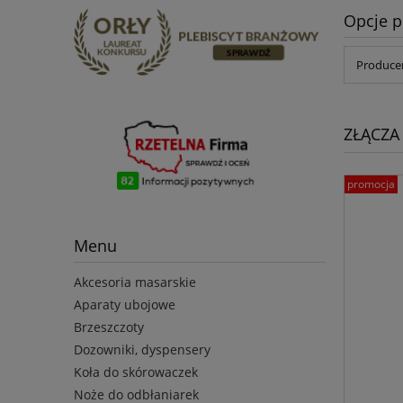
Opcje p
Producen
ZŁĄCZA
promocja
Menu
Akcesoria masarskie
Aparaty ubojowe
Brzeszczoty
Dozowniki, dyspensery
Koła do skórowaczek
Noże do odbłaniarek