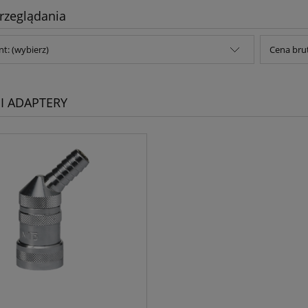
rzeglądania
t: (wybierz)
Cena brut
 I ADAPTERY