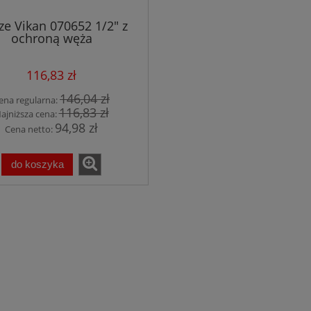
ze Vikan 070652 1/2" z
ochroną węża
116,83 zł
146,04 zł
ena regularna:
116,83 zł
ajniższa cena:
94,98 zł
Cena netto:
do koszyka