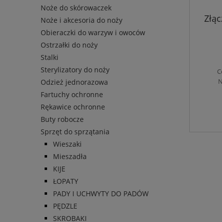
Noże do skórowaczek
Złąc
Noże i akcesoria do noży
Obieraczki do warzyw i owoców
Ostrzałki do noży
Stalki
Sterylizatory do noży
C
N
Odzież jednorazowa
Fartuchy ochronne
Rękawice ochronne
Buty robocze
Sprzęt do sprzątania
Wieszaki
Mieszadła
KIJE
ŁOPATY
PADY I UCHWYTY DO PADÓW
PĘDZLE
SKROBAKI