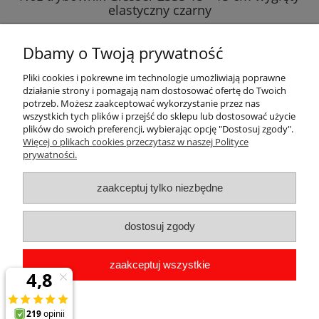
elastyczny czarny
44,00 zł
Dbamy o Twoją prywatność
do koszyka
Pliki cookies i pokrewne im technologie umożliwiają poprawne
działanie strony i pomagają nam dostosować ofertę do Twoich
potrzeb. Możesz zaakceptować wykorzystanie przez nas
wszystkich tych plików i przejść do sklepu lub dostosować użycie
plików do swoich preferencji, wybierając opcję "Dostosuj zgody".
Pomoc
Więcej o plikach cookies przeczytasz w naszej Polityce
prywatności.
Dostawa
zaakceptuj tylko niezbędne
Moje konto
dostosuj zgody
Gwarancja i zwroty
zaakceptuj wszystkie
O firmie
pokaż pełną wersję strony