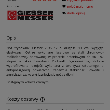
Producent:
poleć znajomemu
dodaj opinię
Opis
Nóż trybownik Giesser 2535 17 o długości 13 cm, wygięty,
elastyczny. Ostrze wykonane laserowo ze stali chromowo-
molibdenowej, hartowanej w procesie próżniowym do 56 - 57
stopni w skali twardości Rockwell. Ergonomiczna, dobrze
wyprofilowana rękojeść wykonana z tworzywa sztucznego, o
antypoślizgowej powierzchni zapewnia stabilność uchwytu i
zmniejsza ryzyko wyślizgnięcia się noża z dłoni.
Dostępny w kolorze czarnym.
Koszty dostawy
Cena nie zawiera ewentualnych kosztów płatności