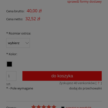
sprawdź formy dostawy
Cena nie zawiera ewentualnych kosztów płatności
40,00 zł
Cena brutto:
32,52 zł
Cena netto:
*
Rozmiar ostrza:
*
Kolor:
do koszyka
Zyskujesz
40
venkonków [
?
]
szt.
*
- Pole wymagane
dodaj do przechowalni
Ocena:
zapytaj o produkt