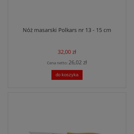
Nóż masarski Polkars nr 13 - 15 cm
32,00 zł
26,02 zł
Cena netto:
do koszyka