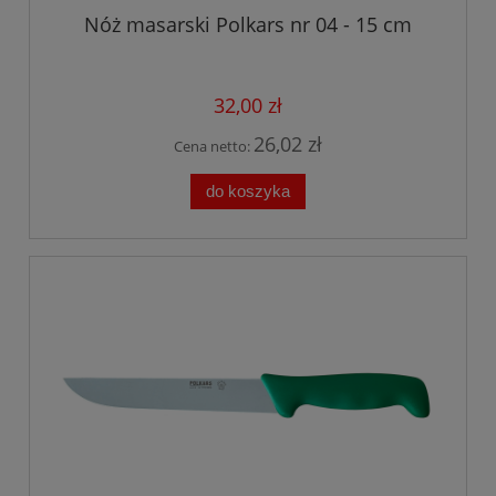
Nóż masarski Polkars nr 04 - 15 cm
32,00 zł
26,02 zł
Cena netto:
do koszyka