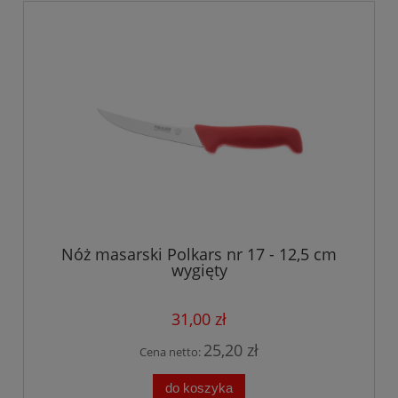
Nóż masarski Polkars nr 17 - 12,5 cm
wygięty
31,00 zł
25,20 zł
Cena netto:
do koszyka