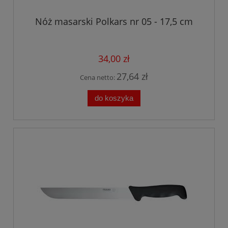
Nóż masarski Polkars nr 05 - 17,5 cm
34,00 zł
27,64 zł
Cena netto:
do koszyka