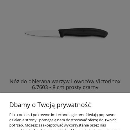
Nóż do obierana warzyw i owoców Victorinox
Nó
6.7603 - 8 cm prosty czarny
17,00 zł
Dbamy o Twoją prywatność
do koszyka
Pliki cookies i pokrewne im technologie umożliwiają poprawne
działanie strony i pomagają nam dostosować ofertę do Twoich
potrzeb. Możesz zaakceptować wykorzystanie przez nas