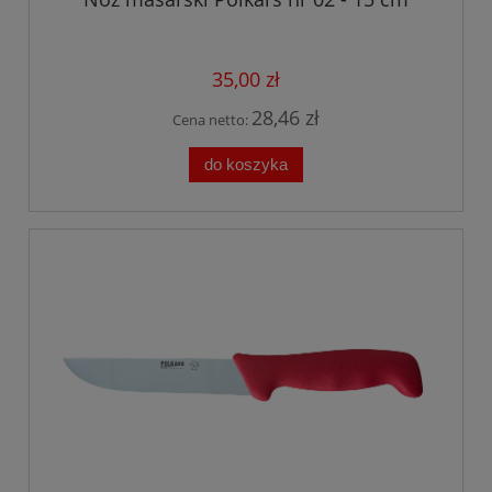
35,00 zł
28,46 zł
Cena netto:
do koszyka