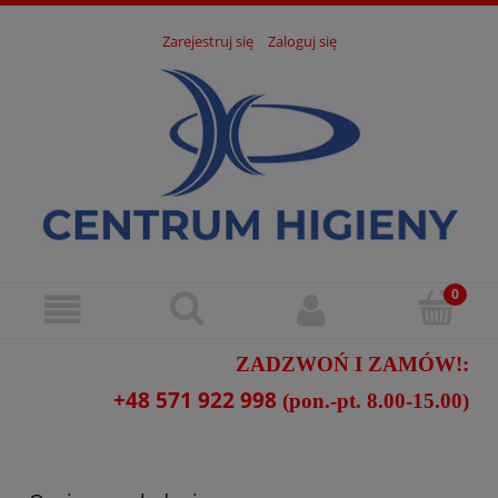
Zarejestruj się
Zaloguj się
ZADZWOŃ I ZAMÓW!:
+48 571 922 998
(pon.-pt. 8.00-15.00)