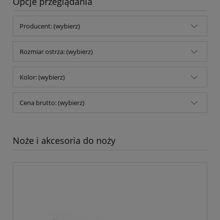
Opcje przeglądania
Producent: (wybierz)
Rozmiar ostrza: (wybierz)
Kolor: (wybierz)
Cena brutto: (wybierz)
Noże i akcesoria do noży