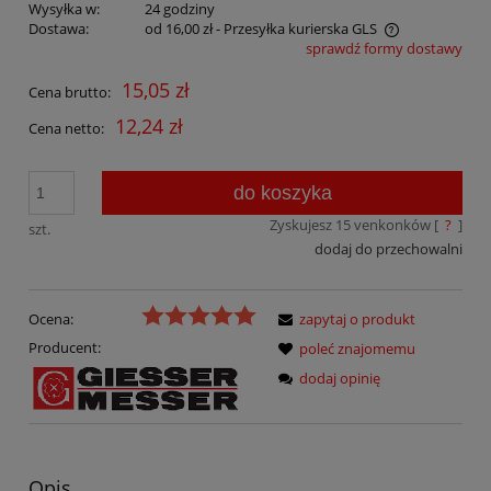
Wysyłka w:
24 godziny
Dostawa:
od 16,00 zł
- Przesyłka kurierska GLS
sprawdź formy dostawy
Cena nie zawiera ewentualnych kosztów płatności
15,05 zł
Cena brutto:
12,24 zł
Cena netto:
do koszyka
Zyskujesz
15
venkonków [
?
]
szt.
dodaj do przechowalni
Ocena:
zapytaj o produkt
Producent:
poleć znajomemu
dodaj opinię
Opis