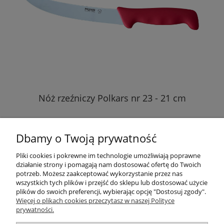
Nóż rzeźniczy Polkars nr 23 - 21 cm
48,00 zł
Dbamy o Twoją prywatność
do koszyka
Pliki cookies i pokrewne im technologie umożliwiają poprawne
działanie strony i pomagają nam dostosować ofertę do Twoich
potrzeb. Możesz zaakceptować wykorzystanie przez nas
wszystkich tych plików i przejść do sklepu lub dostosować użycie
plików do swoich preferencji, wybierając opcję "Dostosuj zgody".
Pomoc
Więcej o plikach cookies przeczytasz w naszej Polityce
prywatności.
Dostawa