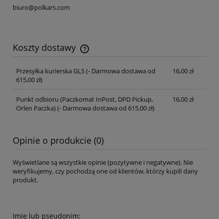
biuro@polkars.com
Koszty dostawy
Cena nie zawiera ewentualnych kosztów płatności
Przesyłka kurierska GLS
(- Darmowa dostawa od
16,00 zł
615,00 zł)
Punkt odbioru (Paczkomat InPost, DPD Pickup,
16,00 zł
Orlen Paczka)
(- Darmowa dostawa od 615,00 zł)
Opinie o produkcie (0)
Wyświetlane są wszystkie opinie (pozytywne i negatywne). Nie
weryfikujemy, czy pochodzą one od klientów, którzy kupili dany
produkt.
Imię lub pseudonim: