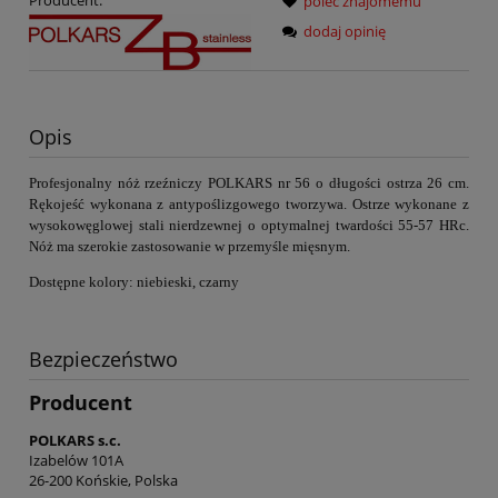
Producent:
poleć znajomemu
dodaj opinię
Opis
P
rofesjonalny nóż rzeźniczy POLKARS nr 56
o długości ostrza 26 cm.
Rękojeść wykonana z antypoślizgowego tworzywa.
Ostrze
wykonane z
wysokowęglowej stali nierdzewnej o optymalnej twardości 55-57 HRc.
Nóż ma szerokie zastosowanie w przemyśle mięsnym.
Dostępne kolory: niebieski, czarny
Bezpieczeństwo
Producent
POLKARS s.c.
Izabelów 101A
26-200 Końskie, Polska