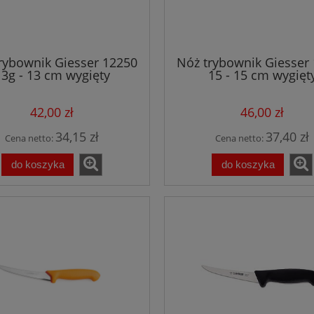
rybownik Giesser 12250
Nóż trybownik Giesser
13g - 13 cm wygięty
15 - 15 cm wygięt
półelastyczny żółty
półelastyczny czar
42,00 zł
46,00 zł
34,15 zł
37,40 zł
Cena netto:
Cena netto:
do koszyka
do koszyka