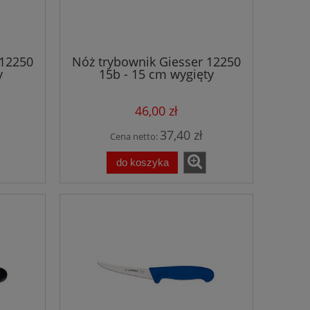
 12250
Nóż trybownik Giesser 12250
y
15b - 15 cm wygięty
ny
półelastyczny niebieski
46,00 zł
37,40 zł
Cena netto:
do koszyka