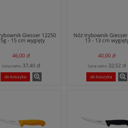
rybownik Giesser 12250
Nóż trybownik Giesser
15g - 15 cm wygięty
13 - 13 cm wygięt
półelastyczny żółty
półelastyczny czar
46,00 zł
40,00 zł
37,40 zł
32,52 zł
Cena netto:
Cena netto:
do koszyka
do koszyka