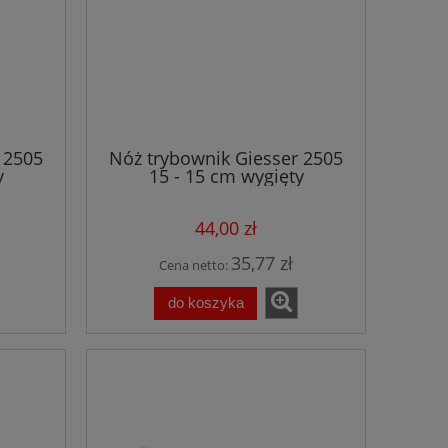
 2505
Nóż trybownik Giesser 2505
y
15 - 15 cm wygięty
ny
półelastyczny niebieski
44,00 zł
35,77 zł
Cena netto:
do koszyka