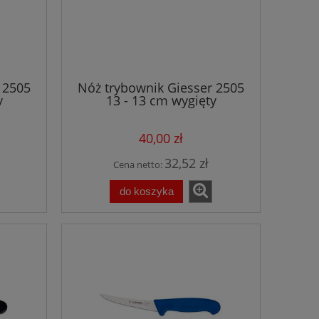
 2505
Nóż trybownik Giesser 2505
y
13 - 13 cm wygięty
ny
półelastyczny niebieski
40,00 zł
32,52 zł
Cena netto:
do koszyka