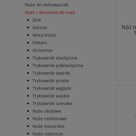
Noże do skórowaczek
Noże i akcesoria do noży
Dick
Nóż t
Giesser
Mora Frosts
Polkars
Victorinox
Trybowniki elastyczne
Trybowniki półelastyczne
Trybowniki twarde
Trybowniki proste
Trybowniki wygięte
Trybowniki wąskie
Trybowniki szerokie
Noże ubojowe
Noże rozbiorowe
Noże masarskie
Noże rzeźnicze