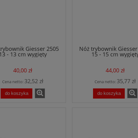
trybownik Giesser 2505
Nóż trybownik Giesser
13 - 13 cm wygięty
15 - 15 cm wygięt
półelastyczny żółty
półelastyczny czar
40,00 zł
44,00 zł
32,52 zł
35,77 zł
Cena netto:
Cena netto:
do koszyka
do koszyka