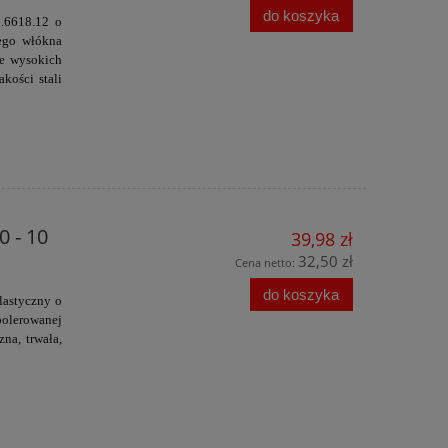
do koszyka
5.6618.12 o
ego włókna
ie wysokich
kości stali
 - 10
39,98 zł
32,50 zł
Cena netto:
do koszyka
lastyczny o
polerowanej
zna, trwała,