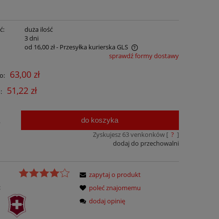
ć:
duża ilość
:
3 dni
od 16,00 zł
- Przesyłka kurierska GLS
sprawdź formy dostawy
Cena nie zawiera ewentualnych kosztów
63,00 zł
o:
płatności
51,22 zł
:
do koszyka
.
Zyskujesz
63
venkonków [
?
]
dodaj do przechowalni
zapytaj o produkt
:
poleć znajomemu
dodaj opinię