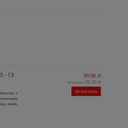
 - 13
39,98 zł
32,50 zł
Cena netto:
do koszyka
lastyczny o
polerowanej
zna, trwała,