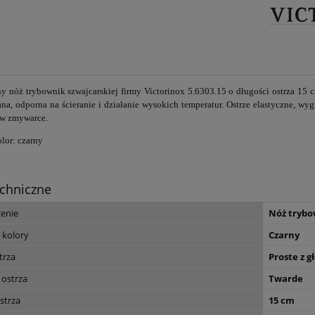
ny nóż trybownik szwajcarskiej firmy Victorinox 5.6303.15 o długości ostrza 1
na, odporna na ścieranie i działanie wysokich temperatur.
Ostrze elastyczne, wyg
w zmywarce.
lor: czarny
chniczne
zenie
Nóż trybo
 kolory
Czarny
trza
Proste z 
 ostrza
Twarde
strza
15 cm