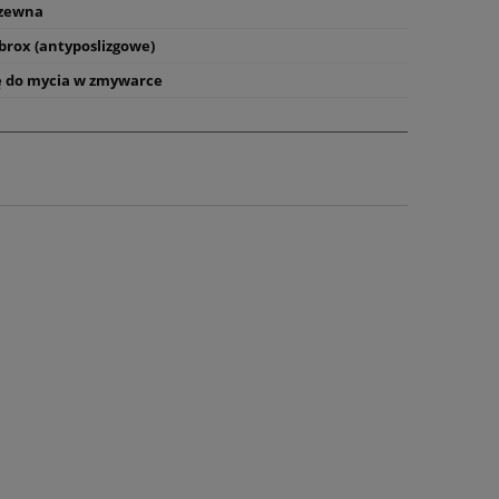
dzewna
brox (antyposlizgowe)
ę do mycia w zmywarce