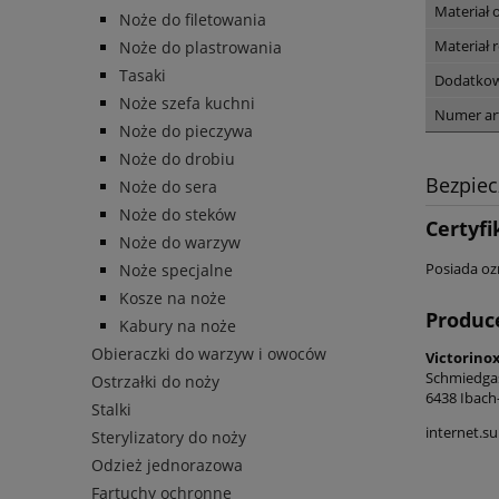
Materiał 
Noże do filetowania
Materiał r
Noże do plastrowania
Tasaki
Dodatkow
Noże szefa kuchni
Numer ar
Noże do pieczywa
Noże do drobiu
Bezpie
Noże do sera
Noże do steków
Certyfi
Noże do warzyw
Posiada oz
Noże specjalne
Kosze na noże
Produc
Kabury na noże
Obieraczki do warzyw i owoców
Victorino
Schmiedga
Ostrzałki do noży
6438 Ibach
Stalki
internet.s
Sterylizatory do noży
Odzież jednorazowa
Fartuchy ochronne