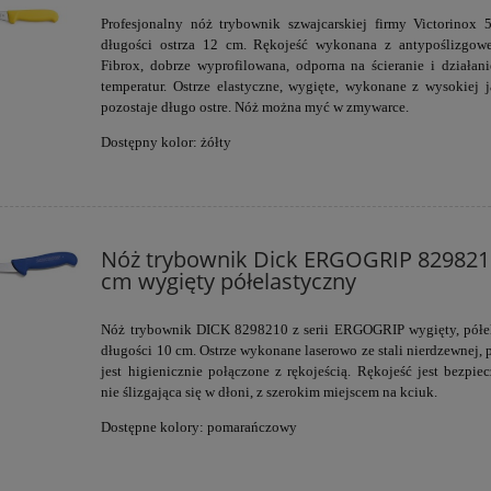
Profesjonalny nóż trybownik szwajcarskiej firmy Victorinox 
długości ostrza 12 cm. Rękojeść wykonana z antypoślizgow
Fibrox, dobrze wyprofilowana, odporna na ścieranie i działan
temperatur.
Ostrze elastyczne, wygięte,
wykonane z wysokiej ja
pozostaje długo ostre. Nóż można myć w zmywarce.
Dostępny kolor: żółty
Nóż trybownik Dick ERGOGRIP 8298210
cm wygięty półelastyczny
Nóż trybownik DICK
8298210
z serii
ERGOGRIP
wygięty, półe
długości 10 cm. Ostrze
wykonane laserowo ze stali nierdzewnej, 
jest higienicznie połączone z rękojeścią. Rękojeść jest bezpiec
nie ślizgająca się w dłoni, z szerokim miejscem na kciuk.
Dostępne kolory: pomarańczowy