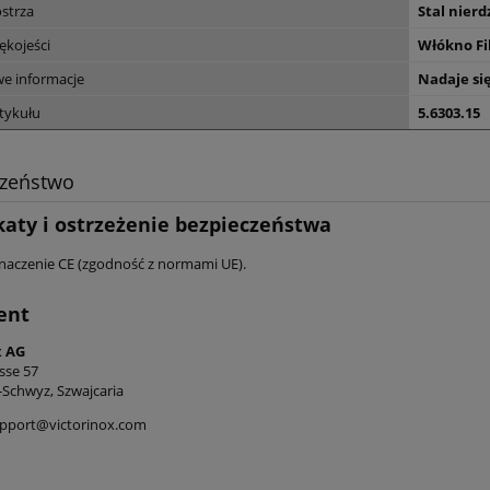
ostrza
Stal nier
ękojeści
Włókno Fi
e informacje
Nadaje si
tykułu
5.6303.15
czeństwo
katy i ostrzeżenie bezpieczeństwa
naczenie CE (zgodność z normami UE).
ent
x AG
sse 57
-Schwyz, Szwajcaria
upport@victorinox.com