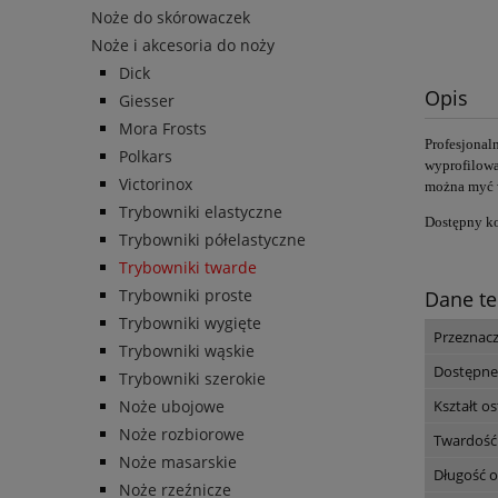
Noże do skórowaczek
Noże i akcesoria do noży
Dick
Opis
Giesser
Mora Frosts
Profesjonal
Polkars
wyprofilowa
Victorinox
można myć 
Trybowniki elastyczne
Dostępny ko
Trybowniki półelastyczne
Trybowniki twarde
Trybowniki proste
Dane te
Trybowniki wygięte
Przeznac
Trybowniki wąskie
Dostępne
Trybowniki szerokie
Noże ubojowe
Kształt os
Noże rozbiorowe
Twardość
Noże masarskie
Długość o
Noże rzeźnicze