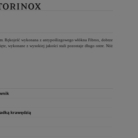
5 cm. Rękojeść wykonana z antypoślizgowego włókna Fibrox, dobrze
ięte,
wykonane z wysokiej jakości stali pozostaje długo ostre. Nóż
wnik
gładką krawędzią