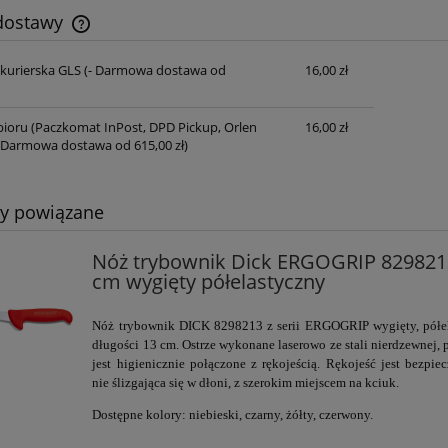
 dostawy
 kurierska GLS
(- Darmowa dostawa od
16,00 zł
Cena nie zawiera ewentualnych kosztów
płatności
ioru (Paczkomat InPost, DPD Pickup, Orlen
16,00 zł
 Darmowa dostawa od 615,00 zł)
ty powiązane
Nóż trybownik Dick ERGOGRIP 8298213
cm wygięty półelastyczny
Nóż trybownik DICK
8298213
z serii
ERGOGRIP
wygięty, półe
długości 13 cm. Ostrze
wykonane laserowo ze stali nierdzewnej, 
jest higienicznie połączone z rękojeścią. Rękojeść jest bezpiec
nie ślizgająca się w dłoni, z szerokim miejscem na kciuk.
Dostępne kolory: niebieski, czarny, żółty, czerwony.