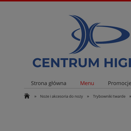
Strona główna
Menu
Promocj
»
»
Noże i akcesoria do noży
Trybowniki twarde