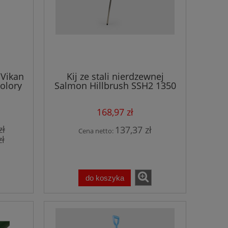
 Vikan
Kij ze stali nierdzewnej
olory
Salmon Hillbrush SSH2 1350
mm
168,97 zł
zł
137,37 zł
Cena netto:
zł
do koszyka