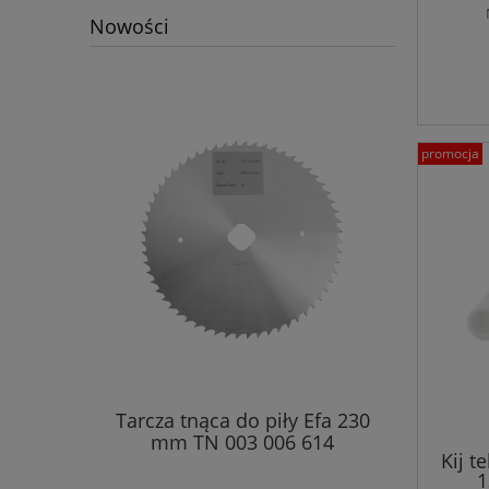
Nowości
promocja
Tarcza tnąca do piły Efa 230
mm TN 003 006 614
Kij t
1