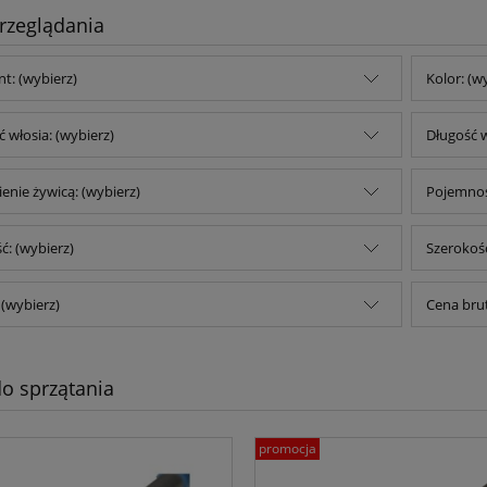
rzeglądania
t: (wybierz)
Kolor: (w
 włosia: (wybierz)
Długość w
ienie żywicą: (wybierz)
Pojemnoś
: (wybierz)
Szerokość
 (wybierz)
Cena brut
do sprzątania
promocja