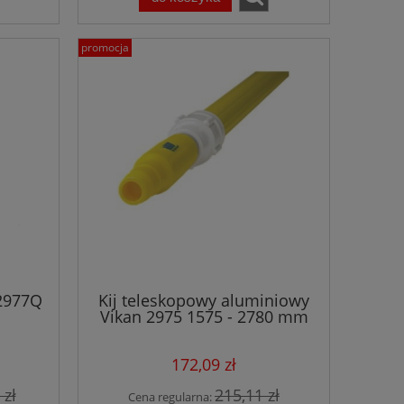
promocja
 2977Q
Kij teleskopowy aluminiowy
Vikan 2975 1575 - 2780 mm
y
różne kolory
172,09 zł
 zł
215,11 zł
Cena regularna: