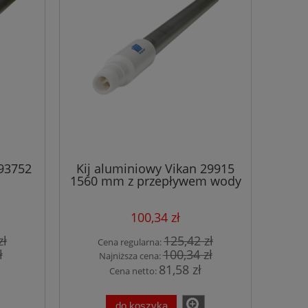
293752
Kij aluminiowy Vikan 29915
1560 mm z przepływem wody
różne kolory
100,34 zł
zł
125,42 zł
Cena regularna:
ł
100,34 zł
Najniższa cena:
81,58 zł
Cena netto:
do koszyka