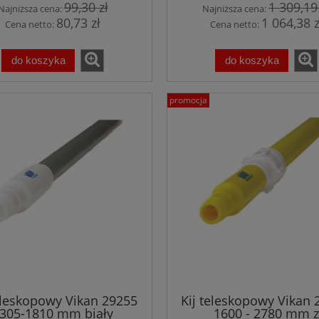
99,30 zł
1 309,19
Najniższa cena:
Najniższa cena:
80,73 zł
1 064,38 z
Cena netto:
Cena netto:
do koszyka
do koszyka
promocja
eleskopowy Vikan 29255
Kij teleskopowy Vikan
305-1810 mm biały
1600 - 2780 mm z