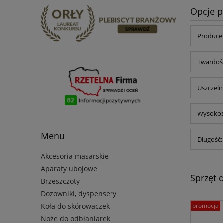
Opcje p
Producen
Twardość
Uszczeln
Wysokość
Menu
Długość:
Akcesoria masarskie
Aparaty ubojowe
Sprzęt 
Brzeszczoty
Dozowniki, dyspensery
Koła do skórowaczek
promocja
Noże do odbłaniarek