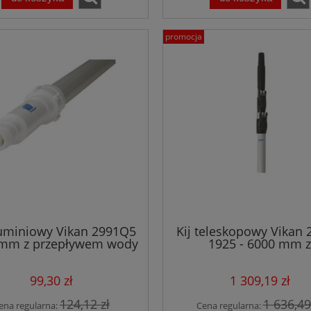
promocja
luminiowy Vikan 2991Q5
Kij teleskopowy Vikan
mm z przepływem wody
1925 - 6000 mm z
biały
przepływem wod
99,30 zł
1 309,19 zł
124,12 zł
1 636,49
ena regularna:
Cena regularna: