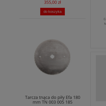
355,00 zł
do koszyka
C
N
Tarcza tnąca do piły Efa 180
mm TN 003 005 185