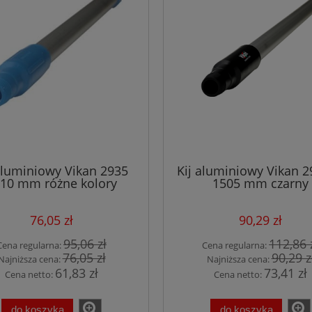
aluminiowy Vikan 2935
Kij aluminiowy Vikan 
10 mm różne kolory
1505 mm czarny
76,05 zł
90,29 zł
95,06 zł
112,86 
Cena regularna:
Cena regularna:
76,05 zł
90,29 z
Najniższa cena:
Najniższa cena:
61,83 zł
73,41 zł
Cena netto:
Cena netto:
do koszyka
do koszyka