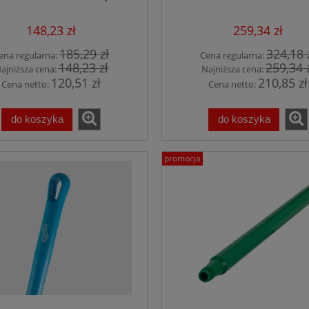
przepływem wody ró
kolory
148,23 zł
259,34 zł
185,29 zł
324,18 
ena regularna:
Cena regularna:
148,23 zł
259,34 
ajniższa cena:
Najniższa cena:
120,51 zł
210,85 zł
Cena netto:
Cena netto:
do koszyka
do koszyka
promocja