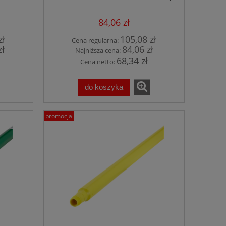
żne
84,06 zł
zł
105,08 zł
Cena regularna:
zł
84,06 zł
Najniższa cena:
68,34 zł
Cena netto:
do koszyka
promocja