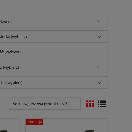
ybierz)
łosia: (wybierz)
ć: (wybierz)
: (wybierz)
to: (wybierz)
Sortuj wg:
Nazwa produktu A-Z
promocja