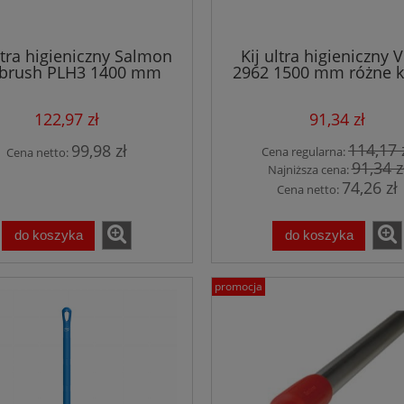
ltra higieniczny Salmon
Kij ultra higieniczny 
lbrush PLH3 1400 mm
2962 1500 mm różne k
122,97 zł
91,34 zł
114,17 
99,98 zł
Cena regularna:
Cena netto:
91,34 z
Najniższa cena:
74,26 zł
Cena netto:
do koszyka
do koszyka
promocja