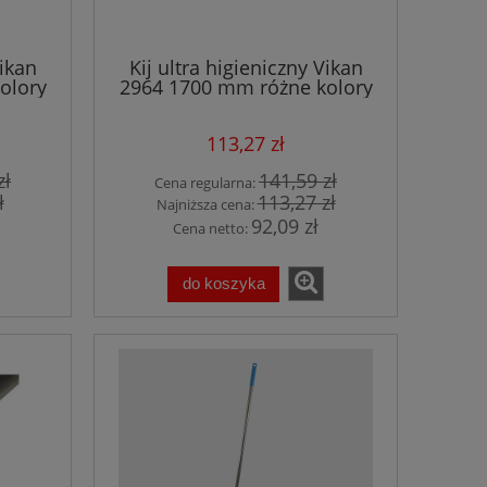
Vikan
Kij ultra higieniczny Vikan
olory
2964 1700 mm różne kolory
113,27 zł
zł
141,59 zł
Cena regularna:
ł
113,27 zł
Najniższa cena:
92,09 zł
Cena netto:
do koszyka