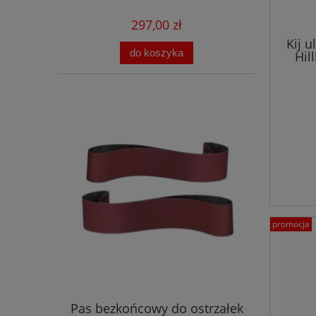
297,00 zł
Kij u
do koszyka
Hil
promocja
Pas bezkońcowy do ostrzałek