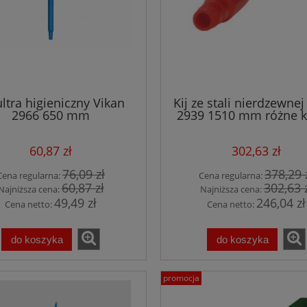
ultra higieniczny Vikan
Kij ze stali nierdzewnej
2966 650 mm
2939 1510 mm różne k
60,87 zł
302,63 zł
76,09 zł
378,29 
Cena regularna:
Cena regularna:
60,87 zł
302,63 
Najniższa cena:
Najniższa cena:
49,49 zł
246,04 zł
Cena netto:
Cena netto:
do koszyka
do koszyka
promocja