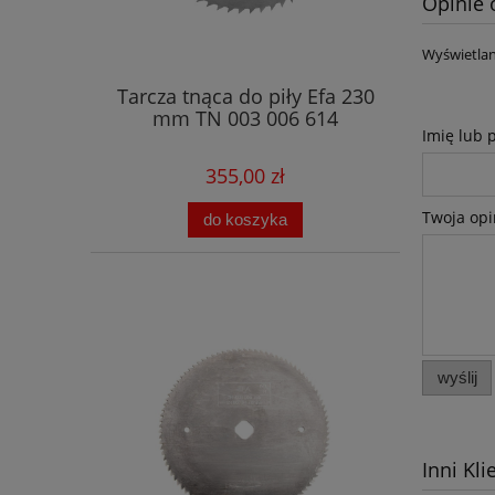
Opinie 
Wyświetlan
Tarcza tnąca do piły Efa 230
mm TN 003 006 614
Imię lub 
355,00 zł
Twoja opi
do koszyka
wyślij
Inni Kli