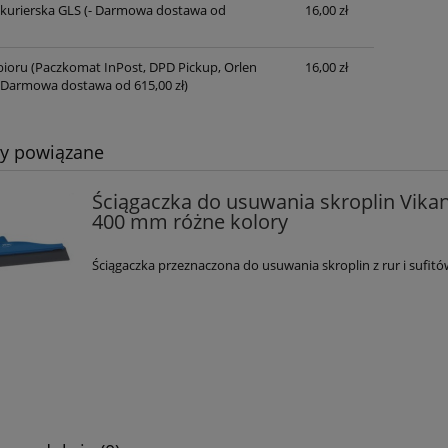
 kurierska GLS
(- Darmowa dostawa od
16,00 zł
Cena nie zawiera ewentualnych kosztów
płatności
ioru (Paczkomat InPost, DPD Pickup, Orlen
16,00 zł
 Darmowa dostawa od 615,00 zł)
ty powiązane
Ściągaczka do usuwania skroplin Vika
400 mm różne kolory
Ściągaczka
przeznaczona do
usuwania
skroplin z
rur i
sufitó