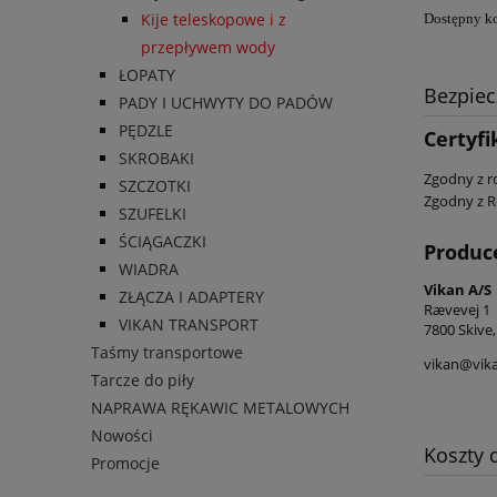
Kije teleskopowe i z
Dostępny kol
przepływem wody
ŁOPATY
Bezpie
PADY I UCHWYTY DO PADÓW
PĘDZLE
Certyfi
SKROBAKI
Zgodny z r
SZCZOTKI
Zgodny z R
SZUFELKI
ŚCIĄGACZKI
Produc
WIADRA
Vikan A/S
ZŁĄCZA I ADAPTERY
Rævevej 1
VIKAN TRANSPORT
7800 Skive,
Taśmy transportowe
vikan@vik
Tarcze do piły
NAPRAWA RĘKAWIC METALOWYCH
Nowości
Koszty
Promocje