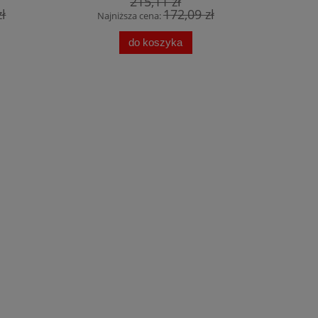
215,11 zł
zł
172,09 zł
Najniższa cena:
do koszyka