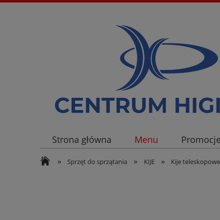
Strona główna
Menu
Promocj
»
»
»
Sprzęt do sprzątania
KIJE
Kije teleskopow