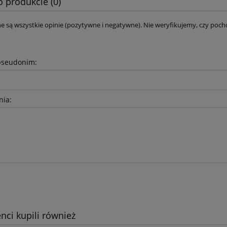
o produkcie (0)
e są wszystkie opinie (pozytywne i negatywne). Nie weryfikujemy, czy pocho
pseudonim:
nia:
enci kupili również