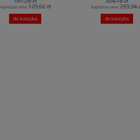
161,28 zł
324,18 zł
129,02 zł
259,34 
Najniższa cena:
Najniższa cena:
do koszyka
do koszyka