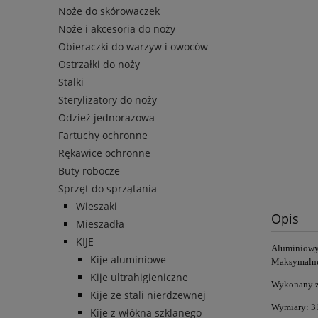
Noże do skórowaczek
Noże i akcesoria do noży
Obieraczki do warzyw i owoców
Ostrzałki do noży
Stalki
Sterylizatory do noży
Odzież jednorazowa
Fartuchy ochronne
Rękawice ochronne
Buty robocze
Sprzęt do sprzątania
Wieszaki
Opis
Mieszadła
KIJE
Aluminiowy
Kije aluminiowe
Maksymalne 
Kije ultrahigieniczne
Wykonany z
Kije ze stali nierdzewnej
Wymiary: 3
Kije z włókna szklanego