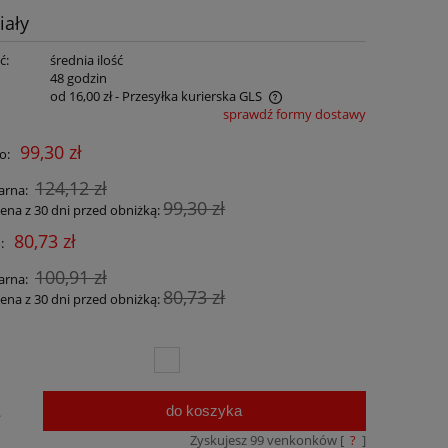
iały
ć:
średnia ilość
:
48 godzin
od 16,00 zł
- Przesyłka kurierska GLS
sprawdź formy dostawy
Cena nie zawiera ewentualnych kosztów
99,30 zł
o:
płatności
124,12 zł
arna:
99,30 zł
cena z 30 dni przed obniżką:
80,73 zł
:
100,91 zł
arna:
80,73 zł
cena z 30 dni przed obniżką:
do koszyka
.
Zyskujesz
99
venkonków [
?
]