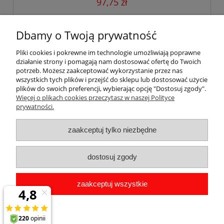
97,75 zł
79,47 zł
Cena netto:
Dbamy o Twoją prywatność
do koszyka
Pliki cookies i pokrewne im technologie umożliwiają poprawne
działanie strony i pomagają nam dostosować ofertę do Twoich
potrzeb. Możesz zaakceptować wykorzystanie przez nas
wszystkich tych plików i przejść do sklepu lub dostosować użycie
plików do swoich preferencji, wybierając opcję "Dostosuj zgody".
Pomoc
Więcej o plikach cookies przeczytasz w naszej Polityce
prywatności.
Dostawa
zaakceptuj tylko niezbędne
Moje konto
dostosuj zgody
Gwarancja i zwroty
zaakceptuj wszystkie
O firmie
pokaż pełną wersję strony