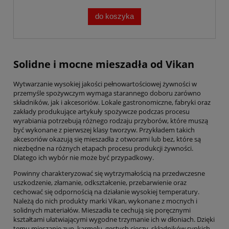
do koszyka
Solidne i mocne mieszadła od Vikan
Wytwarzanie wysokiej jakości pełnowartościowej żywności w
przemyśle spożywczym wymaga starannego doboru zarówno
składników, jak i akcesoriów. Lokale gastronomiczne, fabryki oraz
zakłady produkujące artykuły spożywcze podczas procesu
wyrabiania potrzebują różnego rodzaju przyborów, które muszą
być wykonane z pierwszej klasy tworzyw. Przykładem takich
akcesoriów okazują się mieszadła z otworami lub bez, które są
niezbędne na różnych etapach procesu produkcji żywności.
Dlatego ich wybór nie może być przypadkowy.
Powinny charakteryzować się wytrzymałością na przedwczesne
uszkodzenie, złamanie, odkształcenie, przebarwienie oraz
cechować się odpornością na działanie wysokiej temperatury.
Należą do nich produkty marki Vikan, wykonane z mocnych i
solidnych materiałów. Mieszadła te cechują się poręcznymi
kształtami ułatwiającymi wygodne trzymanie ich w dłoniach. Dzięki
temu mieszanie zup, karmelu, gęstych cieczy, składników sypkich,