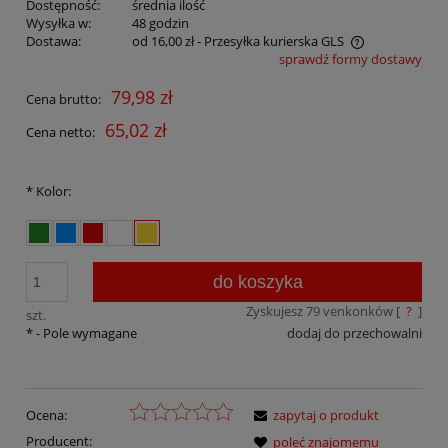
Dostępność:
średnia ilość
Wysyłka w:
48 godzin
Dostawa:
od 16,00 zł
- Przesyłka kurierska GLS
sprawdź formy dostawy
Cena nie zawiera ewentualnych kosztów płatności
79,98 zł
Cena brutto:
65,02 zł
Cena netto:
*
Kolor:
do koszyka
Zyskujesz
79
venkonków [
?
]
szt.
*
- Pole wymagane
dodaj do przechowalni
Ocena:
zapytaj o produkt
Producent:
poleć znajomemu