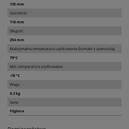
135 mm
Szerokość
110 mm
Długość
254 mm
Maksymalna temperatura użytkowania (kontakt z żywnością)
79°C
Min. temperatura użytkowania
-18 °C
Waga
0,3 kg
Seria
Higiena
Bezpieczeństwo