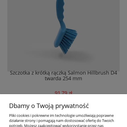
Szczotka z krótką rączką Salmon Hillbrush D4
twarda 254 mm
91,79 zł
Dbamy o Twoją prywatność
do koszyka
Pliki cookies i pokrewne im technologie umożliwiają poprawne
działanie strony i pomagają nam dostosować ofertę do Twoich
potrzeb. Możesz zaakceptować wykorzystanie przez nas