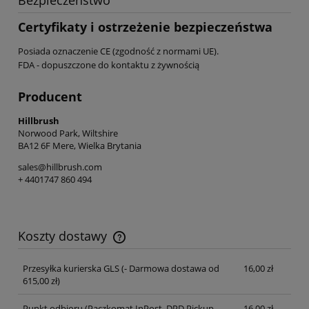
Certyfikaty i ostrzeżenie bezpieczeństwa
Posiada oznaczenie CE (zgodność z normami UE).
FDA - dopuszczone do kontaktu z żywnością
Producent
Hillbrush
Norwood Park, Wiltshire
BA12 6F Mere, Wielka Brytania
sales@hillbrush.com
+ 4401747 860 494
Koszty dostawy
Cena nie zawiera ewentualnych kosztów płatności
Przesyłka kurierska GLS
(- Darmowa dostawa od
16,00 zł
615,00 zł)
Punkt odbioru (Paczkomat InPost, DPD Pickup,
16,00 zł