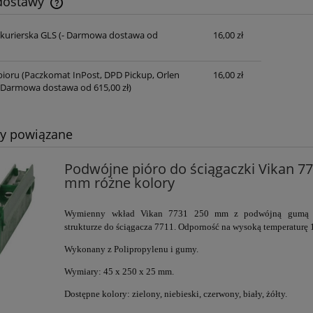
 dostawy
 kurierska GLS
(- Darmowa dostawa od
16,00 zł
Cena nie zawiera ewentualnych kosztów
płatności
ioru (Paczkomat InPost, DPD Pickup, Orlen
16,00 zł
 Darmowa dostawa od 615,00 zł)
ty powiązane
Podwójne pióro do ściągaczki Vikan 7
mm różne kolory
Wymienny wkład Vikan 7731 250 mm z podwójną gumą o
strukturze do ściągacza 7711. Odporność na wysoką temperaturę 
Wykonany z Polipropylenu i gumy.
Wymiary: 45 x 250 x 25 mm.
Dostępne kolory: zielony, niebieski, czerwony, biały, żółty.