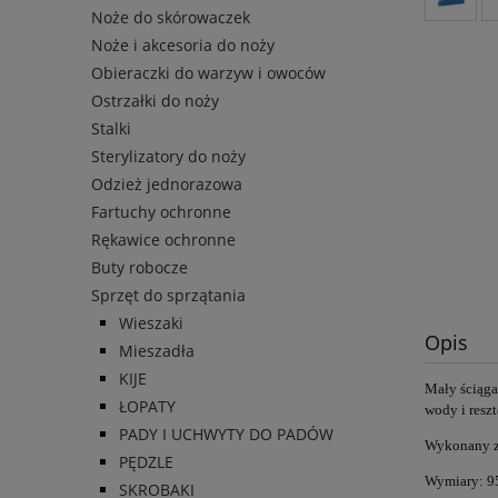
Noże do skórowaczek
Noże i akcesoria do noży
Obieraczki do warzyw i owoców
Ostrzałki do noży
Stalki
Sterylizatory do noży
Odzież jednorazowa
Fartuchy ochronne
Rękawice ochronne
Buty robocze
Sprzęt do sprzątania
Wieszaki
Opis
Mieszadła
KIJE
Mały ściąga
ŁOPATY
wody
i resz
PADY I UCHWYTY DO PADÓW
Wykonany z 
PĘDZLE
Wymiary: 9
SKROBAKI