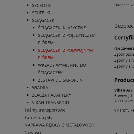
SZCZOTKI
Dostępne kol
SZUFELKI
ŚCIĄGACZKI
Bezpie
ŚCIĄGACZKI KLASYCZNE
ŚCIĄGACZKI Z POJEDYŃCZYM
Certyfi
PIÓREM
Nie zawier
ŚCIĄGACZKI Z PODWÓJNYM
Zgodność z
PIÓREM
Zgodny z r
WKŁADY WYMIENNE DO
Zgodny z R
ŚCIĄGACZEK
Produc
ZESTAW DO SKROPLIN
WIADRA
Vikan A/S
ZŁĄCZA I ADAPTERY
Rævevej 1
7800 Skive,
VIKAN TRANSPORT
Taśmy transportowe
vikan@vik
Tarcze do piły
NAPRAWA RĘKAWIC METALOWYCH
Nowości