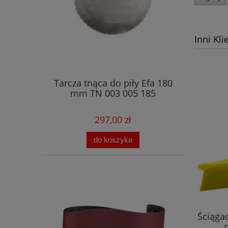
Inni Kli
Tarcza tnąca do piły Efa 180
mm TN 003 005 185
297,00 zł
do koszyka
Ściąga