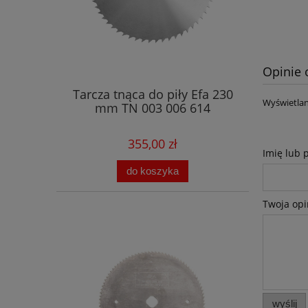
Opinie 
Tarcza tnąca do piły Efa 230
Wyświetlan
mm TN 003 006 614
355,00 zł
Imię lub 
do koszyka
Twoja opi
wyślij