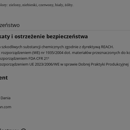
ory: zielony, niebieski, czerwony, biały, żółty.
czeństwo
katy i ostrzeżenie bezpieczeństwa
a szkodliwych substancji chemicznych zgodnie z dyrektywą REACH.
 rozporządzeniem (WE) nr 1935/2004 dot. materiałów przeznaczonych do k
ozporządzeniem FDA CFR 21¹
ozporządzeniem UE 2023/2006/WE w sprawie Dobrej Praktyki Produkcyjnej
ent
 Dania
an.com