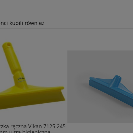
enci kupili również
czka ręczna Vikan 7125 245
mm ultra higieniczna