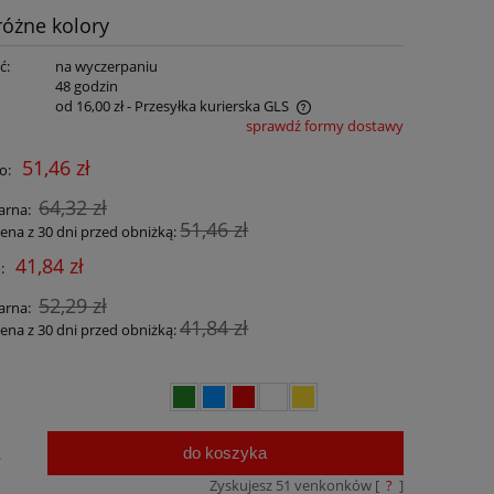
óżne kolory
ć:
na wyczerpaniu
:
48 godzin
od 16,00 zł
- Przesyłka kurierska GLS
sprawdź formy dostawy
Cena nie zawiera ewentualnych kosztów
51,46 zł
o:
płatności
64,32 zł
arna:
51,46 zł
cena z 30 dni przed obniżką:
41,84 zł
:
52,29 zł
arna:
41,84 zł
cena z 30 dni przed obniżką:
do koszyka
.
Zyskujesz
51
venkonków [
?
]