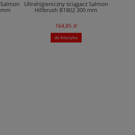
z Salmon
Ultrahigieniczny ściągacz Salmon
0 mm
Hillbrush B1802 300 mm
164,85 zł
Na
do koszyka