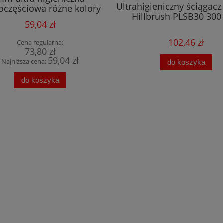
Ultrahigieniczny ściągac
oczęściowa różne kolory
Hillbrush PLSB30 30
59,04 zł
102,46 zł
Cena regularna:
73,80 zł
59,04 zł
Najniższa cena:
do koszyka
do koszyka