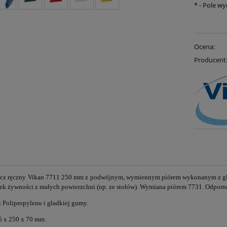
*
- Pole w
Ocena:
Producent
cz ręczny Vikan 7711 250 mm z podwójnym, wymiennym piórem wykonanym z gład
tek
żywności
z małych powierzchni
(np. ze stołów). Wymiana piórem 7731. Odpor
Polipropylenu i gładkiej gumy.
5 x 250 x 70 mm.