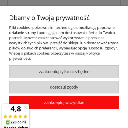
Dbamy o Twoją prywatność
wyślij
Pliki cookies i pokrewne im technologie umożliwiają poprawne
działanie strony i pomagają nam dostosować ofertę do Twoich
potrzeb. Możesz zaakceptować wykorzystanie przez nas
wszystkich tych plików i przejść do sklepu lub dostosować użycie
plików do swoich preferencji, wybierając opcję "Dostosuj zgody".
Pomoc
Więcej o plikach cookies przeczytasz w naszej Polityce
prywatności.
Dostawa
zaakceptuj tylko niezbędne
Moje konto
dostosuj zgody
Gwarancja i zwroty
zaakceptuj wszystkie
O firmie
pokaż pełną wersję strony