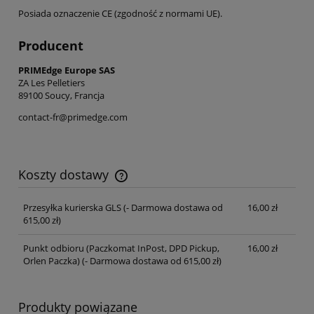
Posiada oznaczenie CE (zgodność z normami UE).
Producent
PRIMEdge Europe SAS
ZA Les Pelletiers
89100 Soucy, Francja
contact-fr@primedge.com
Koszty dostawy
Cena nie zawiera ewentualnych kosztów płatności
Przesyłka kurierska GLS
(- Darmowa dostawa od
16,00 zł
615,00 zł)
Punkt odbioru (Paczkomat InPost, DPD Pickup,
16,00 zł
Orlen Paczka)
(- Darmowa dostawa od 615,00 zł)
Produkty powiązane