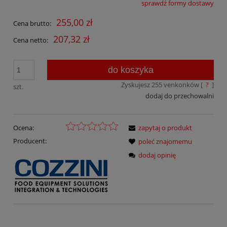
sprawdź formy dostawy
Cena nie zawiera ewentualnych kosztów płatności
255,00 zł
Cena brutto:
207,32 zł
Cena netto:
do koszyka
Zyskujesz
255
venkonków [
?
]
szt.
dodaj do przechowalni
Ocena:
zapytaj o produkt
Producent:
poleć znajomemu
dodaj opinię