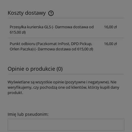
Koszty dostawy
Cena nie zawiera ewentualnych kosztów płatności
Przesyłka kurierska GLS
(- Darmowa dostawa od
16,00 zł
615,00 zł)
Punkt odbioru (Paczkomat InPost, DPD Pickup,
16,00 zł
Orlen Paczka)
(- Darmowa dostawa od 615,00 zł)
Opinie o produkcie (0)
Wyświetlane są wszystkie opinie (pozytywne i negatywne). Nie
weryfikujemy, czy pochodzą one od klientów, którzy kupili dany
produkt.
Imię lub pseudonim: