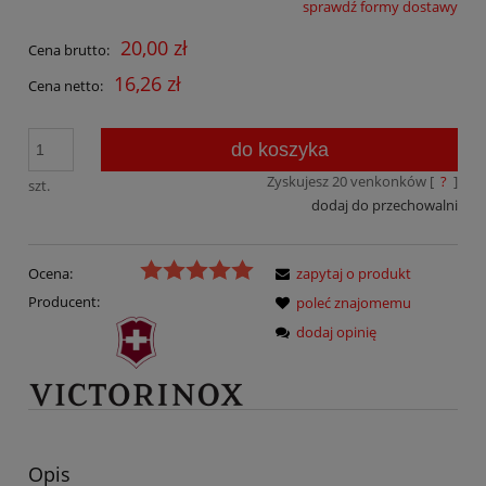
sprawdź formy dostawy
Cena nie zawiera ewentualnych kosztów płatności
20,00 zł
Cena brutto:
16,26 zł
Cena netto:
do koszyka
Zyskujesz
20
venkonków [
?
]
szt.
dodaj do przechowalni
Ocena:
zapytaj o produkt
Producent:
poleć znajomemu
dodaj opinię
Opis