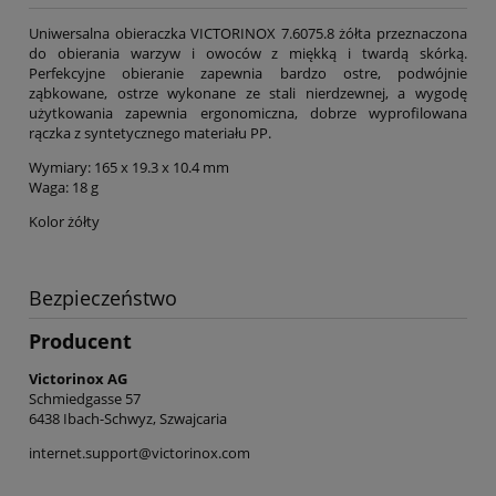
Uniwersalna obieraczka VICTORINOX 7.6075.8 żółta przeznaczona
do obierania warzyw i owoców z miękką i twardą skórką.
Perfekcyjne obieranie zapewnia bardzo ostre, podwójnie
ząbkowane, ostrze wykonane ze stali nierdzewnej, a wygodę
użytkowania zapewnia ergonomiczna, dobrze wyprofilowana
rączka z syntetycznego materiału PP.
Wymiary: 165 x 19.3 x 10.4 mm
Waga: 18 g
Kolor żółty
Bezpieczeństwo
Producent
Victorinox AG
Schmiedgasse 57
6438 Ibach-Schwyz, Szwajcaria
internet.support@victorinox.com