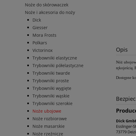
Noże do skórowaczek
Noże i akcesoria do noży
Dick
Giesser
Mora Frosts
Polkars
Opis
Victorinox
Trybowniki elastyczne
Nóż ubojo
Trybowniki półelastyczne
rękojeścią. 
Trybowniki twarde
Dostępne ko
Trybowniki proste
Trybowniki wygięte
Trybowniki wąskie
Bezpie
Trybowniki szerokie
Produc
Noże ubojowe
Noże rozbiorowe
Dick GmbH
Noże masarskie
Esslinger-S
73779 Deiz
Noże rzeźnicze