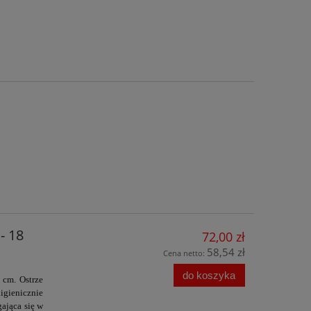
- 18
72,00 zł
58,54 zł
Cena netto:
do koszyka
 cm. Ostrze
igienicznie
gająca się w