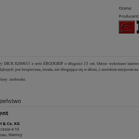
Ocena:
Producent
wy DICK 8200615 z serii ERGOGRIP
o długości 15 cm. Ostrze
wykonane laserowo
Rękojeść jest bezpieczna, trwała, nie ślizgająca się w dłoni, z szerokim miejscem na
lory: niebieski.
czeństwo
ent
 & Co. KG
trasse 4-10
isau, Niemcy