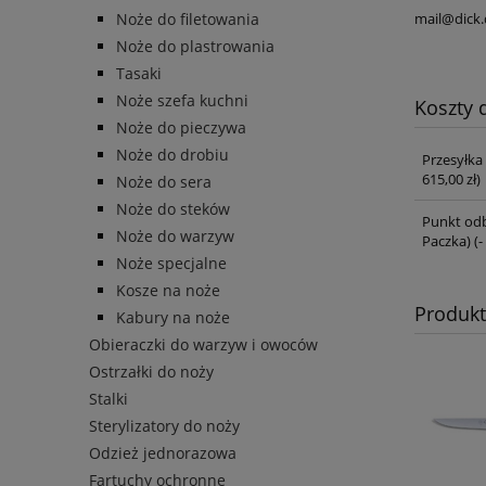
Noże do filetowania
mail@dick.
Noże do plastrowania
Tasaki
Noże szefa kuchni
Koszty
Noże do pieczywa
Noże do drobiu
Przesyłka
615,00 zł)
Noże do sera
Noże do steków
Punkt odb
Noże do warzyw
Paczka)
(-
Noże specjalne
Kosze na noże
Produk
Kabury na noże
Obieraczki do warzyw i owoców
Ostrzałki do noży
Stalki
Sterylizatory do noży
Odzież jednorazowa
Fartuchy ochronne