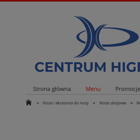
Strona główna
Menu
Promocj
»
»
»
Noże i akcesoria do noży
Noże ubojowe
N