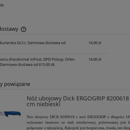
de
 dostawy
 kurierska GLS
(- Darmowa dostawa od
16,00 zł
Cena nie zawiera ewentualnych kosztów
płatności
ioru (Paczkomat InPost, DPD Pickup, Orlen
16,00 zł
 Darmowa dostawa od 615,00 zł)
ty powiązane
Nóż ubojowy Dick ERGOGRIP 8200618 
cm niebieski
Nóż ubojowy DICK 8200618 z serii ERGOGRIP
o długości 18
wykonane laserowo ze stali nierdzewnej, polerowanej jest h
połączone z rękojeścią. Rękojeść jest bezpieczna, trwała, nie śliz