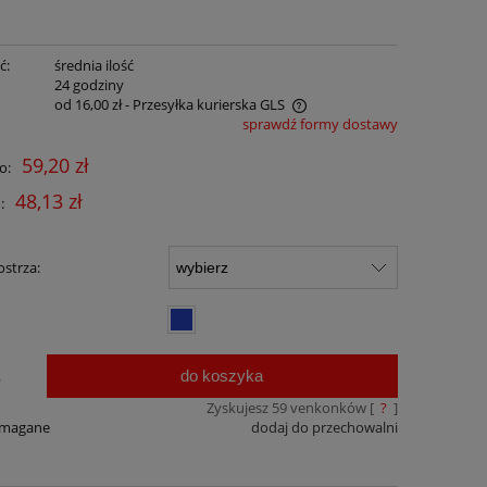
ć:
średnia ilość
:
24 godziny
od 16,00 zł
- Przesyłka kurierska GLS
sprawdź formy dostawy
Cena nie zawiera ewentualnych kosztów
59,20 zł
o:
płatności
48,13 zł
:
strza:
do koszyka
.
Zyskujesz
59
venkonków [
?
]
ymagane
dodaj do przechowalni