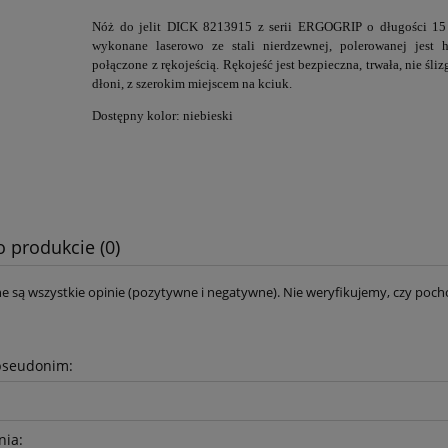
Nóż do jelit DICK 8213915 z serii ERGOGRIP
o długości 15
wykonane laserowo ze stali nierdzewnej, polerowanej jest h
połączone z rękojeścią. Rękojeść jest bezpieczna, trwała, nie śliz
dłoni, z szerokim miejscem na kciuk.
Dostępny kolor: niebieski
o produkcie (0)
e są wszystkie opinie (pozytywne i negatywne). Nie weryfikujemy, czy pocho
pseudonim:
nia: