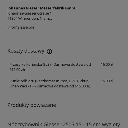
Johannes Giesser Messerfabrik GmbH
Johannes-Giesser-Straße 1
71364 Winnenden, Niemcy
info@giesser.de
Koszty dostawy
Cena nie zawiera ewentualnych kosztów płatności
Przesyłka kurierska GLS
(- Darmowa dostawa od
16,00 zł
615,00 zł)
Punkt odbioru (Paczkomat InPost, DPD Pickup,
16,00 zł
Orlen Paczka)
(- Darmowa dostawa od 615,00 zł)
Produkty powiązane
Nóż trybownik Giesser 2505 15 - 15 cm wygięty