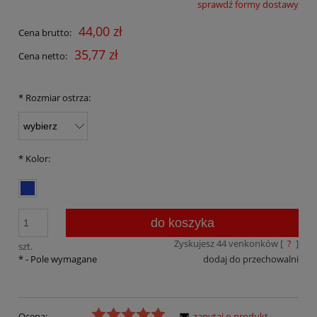
sprawdź formy dostawy
Cena nie zawiera ewentualnych kosztów płatności
44,00 zł
Cena brutto:
35,77 zł
Cena netto:
*
Rozmiar ostrza:
*
Kolor:
do koszyka
Zyskujesz
44
venkonków [
?
]
szt.
*
- Pole wymagane
dodaj do przechowalni
Ocena:
zapytaj o produkt