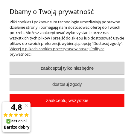
39,98 zł
Dbamy o Twoją prywatność
do koszyka
Pliki cookies i pokrewne im technologie umożliwiają poprawne
działanie strony i pomagają nam dostosować ofertę do Twoich
potrzeb. Możesz zaakceptować wykorzystanie przez nas
wszystkich tych plików i przejść do sklepu lub dostosować użycie
plików do swoich preferencji, wybierając opcję "Dostosuj zgody".
Pomoc
Więcej o plikach cookies przeczytasz w naszej Polityce
prywatności.
Dostawa
zaakceptuj tylko niezbędne
Moje konto
dostosuj zgody
Gwarancja i zwroty
zaakceptuj wszystkie
O firmie
pokaż pełną wersję strony
Sklep internetowy Shoper.pl