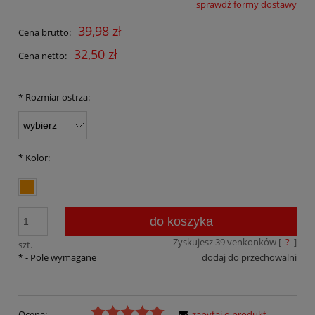
sprawdź formy dostawy
Cena nie zawiera ewentualnych kosztów płatności
39,98 zł
Cena brutto:
32,50 zł
Cena netto:
*
Rozmiar ostrza:
*
Kolor:
do koszyka
Zyskujesz
39
venkonków [
?
]
szt.
*
- Pole wymagane
dodaj do przechowalni
Ocena:
zapytaj o produkt