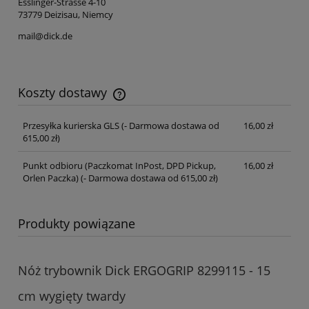
Esslinger-Strasse 4-10
73779 Deizisau, Niemcy
mail@dick.de
Koszty dostawy
Cena nie zawiera ewentualnych kosztów płatności
Przesyłka kurierska GLS
(- Darmowa dostawa od
16,00 zł
615,00 zł)
Punkt odbioru (Paczkomat InPost, DPD Pickup,
16,00 zł
Orlen Paczka)
(- Darmowa dostawa od 615,00 zł)
Produkty powiązane
Nóż trybownik Dick ERGOGRIP 8299115 - 15
cm wygięty twardy