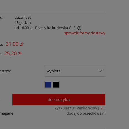
ć:
duża ilość
:
48 godzin
od 16,00 zł
- Przesyłka kurierska GLS
sprawdź formy dostawy
Cena nie zawiera ewentualnych kosztów
31,00 zł
o:
płatności
25,20 zł
:
strza:
do koszyka
.
Zyskujesz
31
venkonków [
?
]
ymagane
dodaj do przechowalni