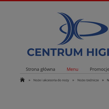
Strona główna
Menu
Promocj
»
»
»
Noże i akcesoria do noży
Noże rzeźnicze
N