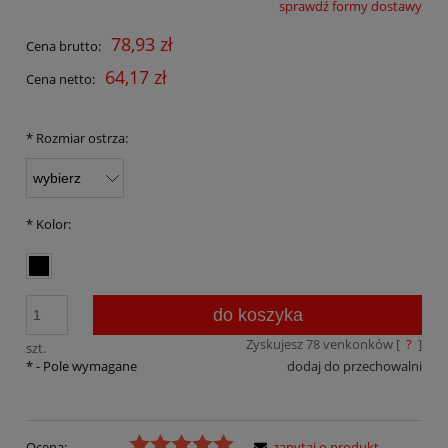
sprawdź formy dostawy
Cena nie zawiera ewentualnych kosztów płatności
78,93 zł
Cena brutto:
64,17 zł
Cena netto:
*
Rozmiar ostrza:
*
Kolor:
do koszyka
Zyskujesz
78
venkonków [
?
]
szt.
*
- Pole wymagane
dodaj do przechowalni
Ocena:
zapytaj o produkt