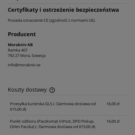
Certyfikaty i ostrzeżenie bezpieczeństwa
Posiada oznaczenie CE (zgodność z normami UE).
Producent
Morakniv AB
Ramka 407
792 27 Mora, Szwecja
info@morakniv.se
Koszty dostawy
Cena nie zawiera ewentualnych kosztów płatności
Przesyłka kurierska GLS
(- Darmowa dostawa od
16,00 zł
615,00 zł)
Punkt odbioru (Paczkomat InPost, DPD Pickup,
16,00 zł
Orlen Paczka)
(- Darmowa dostawa od 615,00 zł)