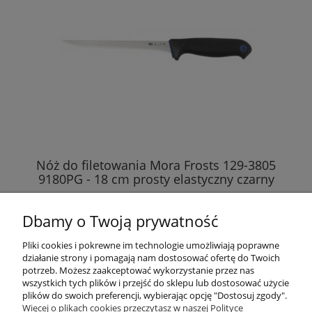
Nóż do filetowania Mora Frosts 129-3805
9180PG - 18 cm prosty elastyczny czarny
91
78,93 zł
Dbamy o Twoją prywatność
do koszyka
Pliki cookies i pokrewne im technologie umożliwiają poprawne
działanie strony i pomagają nam dostosować ofertę do Twoich
potrzeb. Możesz zaakceptować wykorzystanie przez nas
wszystkich tych plików i przejść do sklepu lub dostosować użycie
plików do swoich preferencji, wybierając opcję "Dostosuj zgody".
Pomoc
Więcej o plikach cookies przeczytasz w naszej Polityce