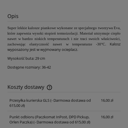
Opis
Super lekkie kalosze piankowe wykonane ze specjalnego tworzywa Eva,
które zapewnia wysoki stopień termoizolacji. Materiał utrzymuje ciepło
nawet w bardzo niskich temperaturach i nie traci swoich właściwości,
. Kalosz
zachowując elastyczność nawet w temperaturze -30
°C
wyposażony jest w wyjmowany ocieplacz.
Wysokość buta: 29 cm
Dostępne rozmiary: 36-42
Koszty dostawy
Cena nie zawiera ewentualnych kosztów płatności
Przesyłka kurierska GLS
(- Darmowa dostawa od
16,00 zł
615,00 zł)
Punkt odbioru (Paczkomat InPost, DPD Pickup,
16,00 zł
Orlen Paczka)
(- Darmowa dostawa od 615,00 zł)