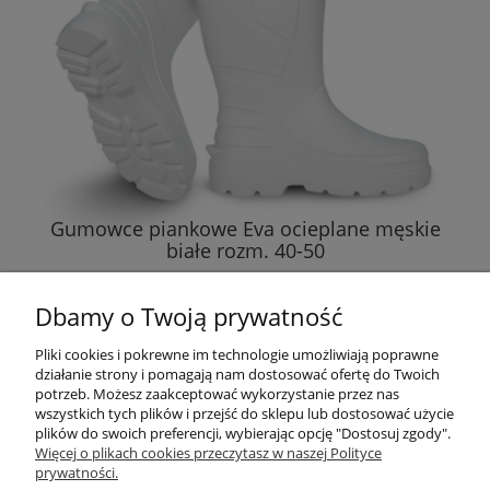
Gumowce piankowe Eva ocieplane męskie
białe rozm. 40-50
83,50 zł
Dbamy o Twoją prywatność
do koszyka
Pliki cookies i pokrewne im technologie umożliwiają poprawne
działanie strony i pomagają nam dostosować ofertę do Twoich
potrzeb. Możesz zaakceptować wykorzystanie przez nas
wszystkich tych plików i przejść do sklepu lub dostosować użycie
plików do swoich preferencji, wybierając opcję "Dostosuj zgody".
Pomoc
Więcej o plikach cookies przeczytasz w naszej Polityce
prywatności.