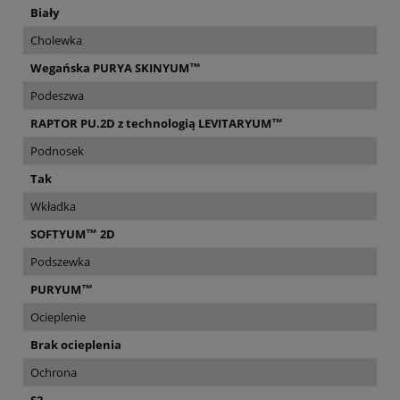
Biały
Cholewka
Wegańska PURYA SKINYUM™
Podeszwa
RAPTOR PU.2D z technologią LEVITARYUM™
Podnosek
Tak
Wkładka
SOFTYUM™ 2D
Podszewka
PURYUM™
Ocieplenie
Brak ocieplenia
Ochrona
S2