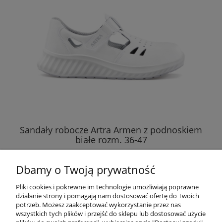
Sandały robocze Artra Armen z podnoskiem
białe rozm. 36-47
279,00 zł
Dbamy o Twoją prywatność
do koszyka
Pliki cookies i pokrewne im technologie umożliwiają poprawne
działanie strony i pomagają nam dostosować ofertę do Twoich
potrzeb. Możesz zaakceptować wykorzystanie przez nas
wszystkich tych plików i przejść do sklepu lub dostosować użycie