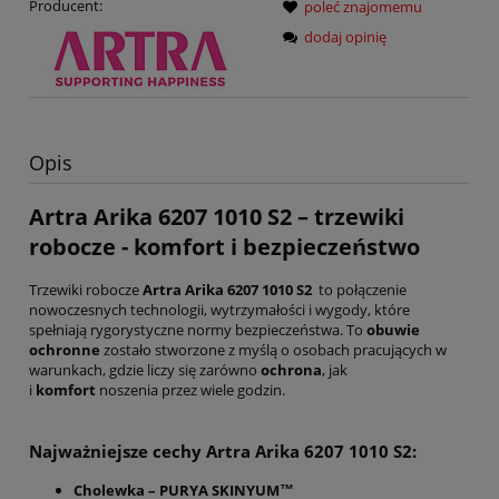
Producent:
poleć znajomemu
dodaj opinię
Opis
Artra Arika
6207 1010 S2
– trzewiki
robocze - komfort i bezpieczeństwo
Trzewiki robocze
Artra Arika 6207 1010 S2
to połączenie
nowoczesnych technologii, wytrzymałości i wygody, które
spełniają rygorystyczne normy bezpieczeństwa. To
obuwie
ochronne
zostało stworzone z myślą o osobach pracujących w
warunkach, gdzie liczy się zarówno
ochrona
, jak
i
komfort
noszenia przez wiele godzin.
Najważniejsze cechy
Artra Arika
6207 1010 S2
:
Cholewka – PURYA SKINYUM™