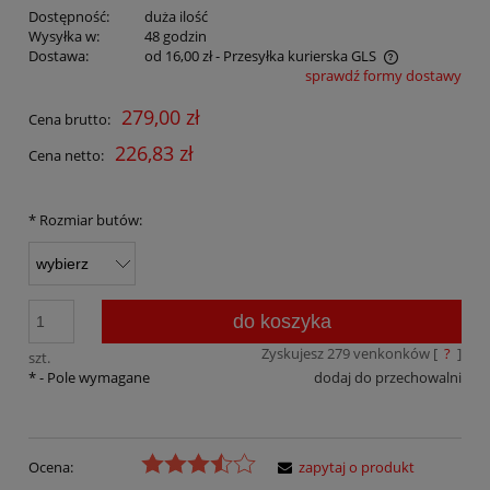
Dostępność:
duża ilość
Wysyłka w:
48 godzin
Dostawa:
od 16,00 zł
- Przesyłka kurierska GLS
sprawdź formy dostawy
Cena nie zawiera ewentualnych kosztów płatności
279,00 zł
Cena brutto:
226,83 zł
Cena netto:
*
Rozmiar butów:
do koszyka
Zyskujesz
279
venkonków [
?
]
szt.
*
- Pole wymagane
dodaj do przechowalni
Ocena:
zapytaj o produkt