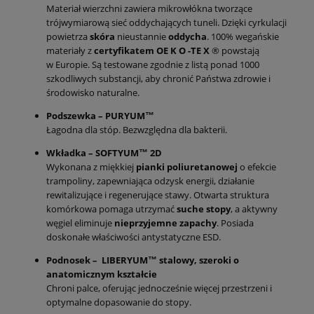
Materiał wierzchni zawiera mikrowłókna tworzące
trójwymiarową sieć oddychających tuneli. Dzięki cyrkulacji
powietrza
skóra
nieustannie
oddycha
. 100% wegańskie
materiały z
certyfikatem OE K O -TE X
® powstają
w Europie. Są testowane zgodnie z listą ponad 1000
szkodliwych substancji, aby chronić Państwa zdrowie i
środowisko naturalne.
Podszewka – PURYUM™
Łagodna dla stóp. Bezwzględna dla bakterii.
Wkładka – SOFTYUM™ 2D
Wykonana z miękkiej
pianki poliuretanowej
o efekcie
trampoliny, zapewniająca odzysk energii, działanie
rewitalizujące i regenerujące stawy. Otwarta struktura
komórkowa pomaga utrzymać
suche stopy
, a aktywny
węgiel eliminuje
nieprzyjemne zapachy
. Posiada
doskonałe właściwości antystatyczne ESD.
Podnosek – LIBERYUM™ stalowy, szeroki o
anatomicznym kształcie
Chroni palce, oferując jednocześnie więcej przestrzeni i
optymalne dopasowanie do stopy.