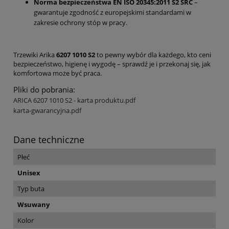
Norma bezpieczeństwa EN ISO 20345:2011 S2 SRC
–
gwarantuje zgodność z europejskimi standardami w
zakresie ochrony stóp w pracy.
Trzewiki Arika
6207 1010 S2
to pewny wybór dla każdego, kto ceni
bezpieczeństwo, higienę i wygodę – sprawdź je i przekonaj się, jak
komfortowa może być praca.
Pliki do pobrania:
ARICA 6207 1010 S2 - karta produktu.pdf
karta-gwarancyjna.pdf
Dane techniczne
Płeć
Unisex
Typ buta
Wsuwany
Kolor