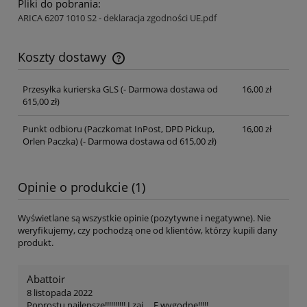
Pliki do pobrania:
ARICA 6207 1010 S2 - deklaracja zgodności UE.pdf
Koszty dostawy
Cena nie zawiera ewentualnych kosztów płatności
Przesyłka kurierska GLS
(- Darmowa dostawa od
16,00 zł
615,00 zł)
Punkt odbioru (Paczkomat InPost, DPD Pickup,
16,00 zł
Orlen Paczka)
(- Darmowa dostawa od 615,00 zł)
Opinie o produkcie (1)
Wyświetlane są wszystkie opinie (pozytywne i negatywne). Nie
weryfikujemy, czy pochodzą one od klientów, którzy kupili dany
produkt.
Abattoir
8 listopada 2022
Poprostu najlepsze!!!!!!!!!! I zaj.... E wygodne!!!!!