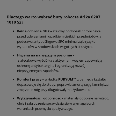
Dlaczego warto wybrać buty robocze
Arika
6207
1010 S2
?
Pełna ochrona BHP
– stalowy podnosek chroni palce
przed uderzeniami i upadkiem ciężkich przedmiotów, a
podeszwa antypoślizgowa SRC minimalizuje ryzyko
wypadków w środowiskach wilgotnych i tłustych.
Higiena na najwyższym poziomie
–
siateczkowa wyściółka z aktywnym węglem zapewniają
ochronę antybakteryjną i ograniczają rozwój
nieprzyjemnych zapachów.
Komfort pracy
– wkładka
PURYUM™
z pamięcią kształtu
dopasowuje się do stopy, poprawia amortyzację i zmniejsza
zmęczenie nóg przy długotrwałym użytkowaniu.
Wytrzymałość i odporność
– materiały odporne na wilgoć,
oleje i zabrudzenia sprawdzają się w wymagających
warunkach przemysłu spożywczego.