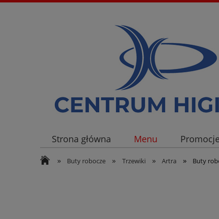
Strona główna
Menu
Promocj
»
»
»
»
Buty robocze
Trzewiki
Artra
Buty rob