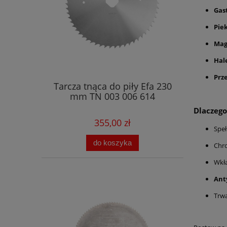
Gas
Piek
Mag
Hal
Prz
Tarcza tnąca do piły Efa 230
mm TN 003 006 614
Dlaczego
355,00 zł
Speł
do koszyka
Chro
Wkł
Ant
Trwa