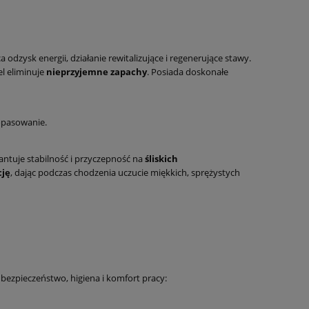
 odzysk energii, działanie rewitalizujące i regenerujące stawy.
el eliminuje
nieprzyjemne zapachy
. Posiada doskonałe
dopasowanie.
antuje stabilność i przyczepność na
śliskich
cję
, dając podczas chodzenia uczucie miękkich, sprężystych
ę bezpieczeństwo, higiena i komfort pracy: