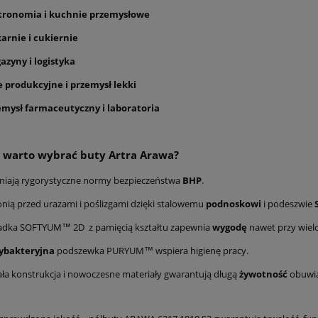
tronomia i kuchnie przemysłowe
arnie i cukiernie
azyny i logistyka
e produkcyjne i przemysł lekki
emysł farmaceutyczny i laboratoria
 warto wybrać buty Artra Arawa?
niają rygorystyczne normy bezpieczeństwa
BHP
.
nią przed urazami i poślizgami dzięki stalowemu
podnoskowi
i podeszwie
adka SOFTYUM™ 2D z pamięcią kształtu zapewnia
wygodę
nawet przy wiel
ybakteryjna
podszewka PURYUM™ wspiera higienę pracy.
ła konstrukcja i nowoczesne materiały gwarantują długą
żywotność
obuwia