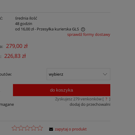
ć:
średnia ilość
:
48 godzin
od 16,00 zł
- Przesyłka kurierska GLS
sprawdź formy dostawy
Cena nie zawiera ewentualnych kosztów
279,00 zł
o:
płatności
226,83 zł
:
butów:
do koszyka
.
Zyskujesz
279
venkonków [
?
]
ymagane
dodaj do przechowalni
zapytaj o produkt