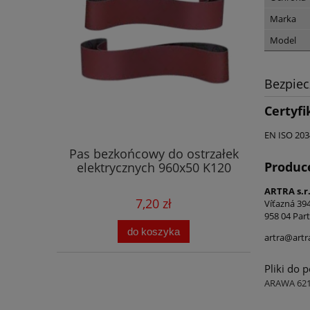
Marka
Model
Bezpie
Certyfi
EN ISO 203
Pas bezkońcowy do ostrzałek
Produc
elektrycznych 960x50 K120
ARTRA s.r.
7,20 zł
Víťazná 39
958 04 Part
do koszyka
artra@artr
Pliki do 
ARAWA 6217