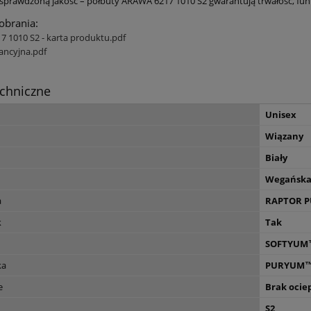
sprawdzoną jakość – półbuty ARAWA 6217 1010 S2 gwarantują trwałość, fu
pobrania:
 1010 S2 - karta produktu.pdf
ancyjna.pdf
chniczne
Unisex
Wiązany
Biały
Wegańsk
a
RAPTOR P
k
Tak
SOFTYUM
ka
PURYUM
e
Brak ocie
S2