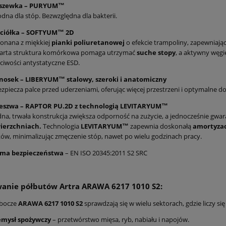
szewka – PURYUM™
dna dla stóp. Bezwzględna dla bakterii.
ciółka – SOFTYUM™ 2D
onana z miękkiej
pianki poliuretanowej
o efekcie trampoliny, zapewniająca
arta struktura komórkowa pomaga utrzymać
suche stopy
, a aktywny węgi
ciwości antystatyczne ESD.
nosek – LIBERYUM™ stalowy, szeroki i anatomiczny
zpiecza palce przed uderzeniami, oferując więcej przestrzeni i optymalne 
eszwa – RAPTOR PU.2D z technologią LEVITARYUM™
dna, trwała konstrukcja zwiększa odporność na zużycie, a jednocześnie gwar
ierzchniach
.
Technologia
LEVITARYUM™
zapewnia doskonałą
amortyza
ów, minimalizując zmęczenie stóp, nawet po wielu godzinach pracy.
ma bezpieczeństwa
– EN ISO 20345:2011 S2 SRC
wanie półbutów Artra ARAWA 6217 1010 S2:
obocze
ARAWA 6217 1010 S2
sprawdzają się w wielu sektorach, gdzie liczy si
emysł spożywczy
– przetwórstwo mięsa, ryb, nabiału i napojów.