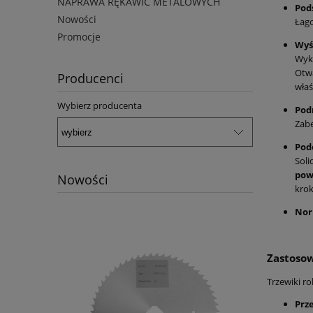
NAPRAWA RĘKAWIC METALOWYCH
Pod
Nowości
Łago
Promocje
Wyś
Wyk
Otw
Producenci
właś
Wybierz producenta
Pod
Zabe
Pod
Soli
pow
Nowości
krok
Nor
Zastoso
Trzewiki r
Prz