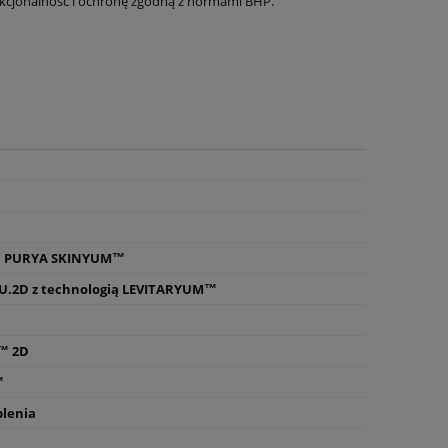
nkcjonalność i ochronę zgodną z normami BHP.
a PURYA SKINYUM™
U.2D z technologią LEVITARYUM™
™ 2D
™
plenia