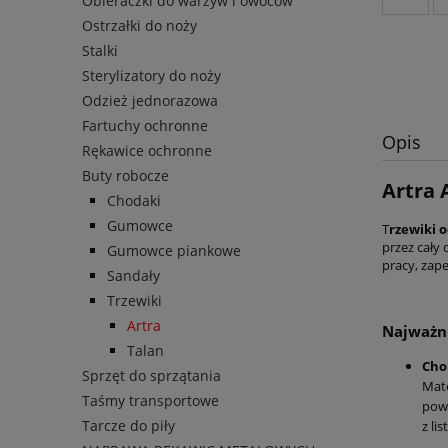
Obieraczki do warzyw i owoców
Ostrzałki do noży
Stalki
Sterylizatory do noży
Odzież jednorazowa
Fartuchy ochronne
Opis
Rękawice ochronne
Buty robocze
Artra 
Chodaki
Gumowce
T
rzewiki 
przez cały
Gumowce piankowe
pracy, zap
Sandały
Trzewiki
Artra
Najważni
Talan
Cho
Sprzęt do sprzątania
Mate
Taśmy transportowe
pow
Tarcze do piły
z li