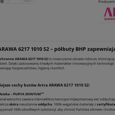
Producent
ARAWA 6217 1010 S2 – półbuty BHP zapewniaj
ochronne
ARAWA 6217 1010 S2
to nowoczesne obuwie robocze, które łącz
 dzień. Dzięki zastosowaniu trwałych materiałów i innowacyjnych technolog
ewniając bezpieczeństwo, higienę i komfort.
ejsze cechy butów Artra ARAWA 6217 1010 S2:
lewka – PURYA SKINYUM™
riał wierzchni zawiera mikrowłókna tworzące trójwymiarową sieć oddychający
ietrza
skóra
nieustannie
oddycha
. 100% wegańskie materiały z
certyfikat
stą ponad 1000 szkodliwych substancji, aby chronić Państwa zdrowie i środo