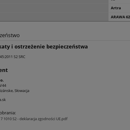
Artra
ARAWA 621
czeństwo
katy i ostrzeżenie bezpieczeństwa
45:2011 S2 SRC
ent
o.
4/44
izánske, Słowacja
a.sk
pobrania:
 1010 S2 - deklaracja zgodności UE.pdf