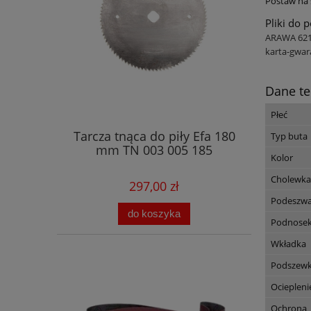
Postaw na 
Pliki do 
ARAWA 6217
karta-gwar
Dane te
Płeć
Tarcza tnąca do piły Efa 180
Typ buta
mm TN 003 005 185
Kolor
Cholewka
297,00 zł
Podeszw
do koszyka
Podnose
Wkładka
Podszew
Ociepleni
Ochrona