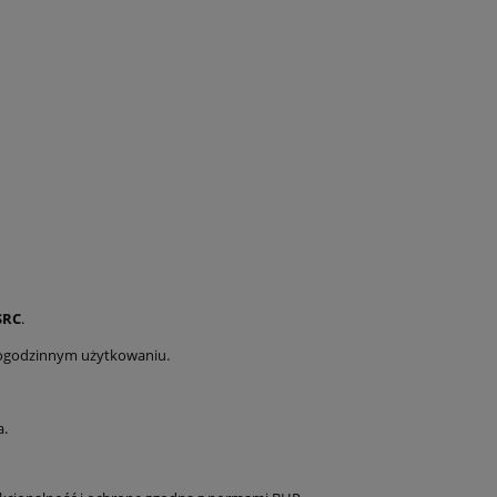
SRC
.
ogodzinnym użytkowaniu.
.