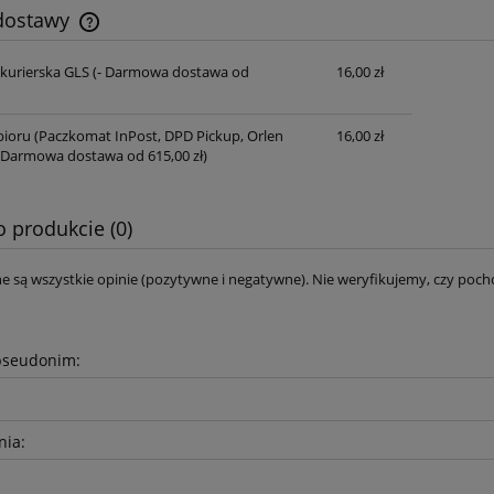
 dostawy
 kurierska GLS
(- Darmowa dostawa od
16,00 zł
Cena nie zawiera ewentualnych kosztów
płatności
ioru (Paczkomat InPost, DPD Pickup, Orlen
16,00 zł
 Darmowa dostawa od 615,00 zł)
o produkcie (0)
e są wszystkie opinie (pozytywne i negatywne). Nie weryfikujemy, czy pocho
pseudonim:
nia: