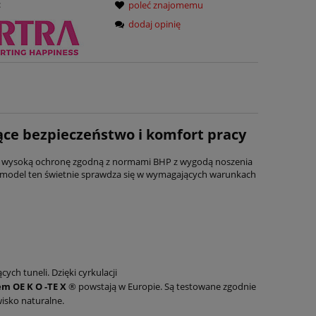
:
poleć znajomemu
dodaj opinię
ące bezpieczeństwo i komfort pracy
y wysoką ochronę zgodną z normami BHP z wygodą noszenia
ii model ten świetnie sprawdza się w wymagających warunkach
ch tuneli. Dzięki cyrkulacji
em OE K O -TE X
® powstają w Europie. Są testowane zgodnie
wisko naturalne.