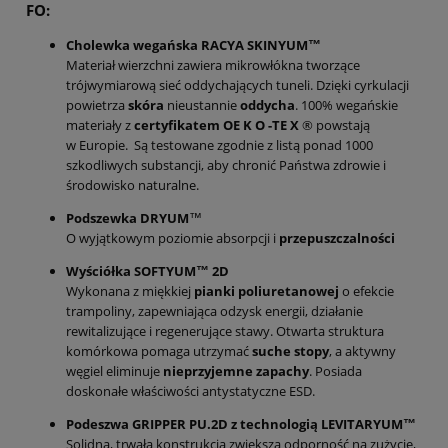
FO
:
Cholewka wegańska RACYA SKINYUM™
Materiał wierzchni zawiera mikrowłókna tworzące
trójwymiarową sieć oddychających tuneli. Dzięki cyrkulacji
powietrza
skóra
nieustannie
oddycha
. 100% wegańskie
materiały z
certyfikatem OE K O -TE X
® powstają
w Europie. Są testowane zgodnie z listą ponad 1000
szkodliwych substancji, aby chronić Państwa zdrowie i
środowisko naturalne.
Podszewka
DRYUM
™
O wyjątkowym poziomie absorpcji i
przepuszczalności
Wyściółka
SOFTYUM™ 2D
Wykonana z miękkiej
pianki poliuretanowej
o efekcie
trampoliny, zapewniająca odzysk energii, działanie
rewitalizujące i regenerujące stawy. Otwarta struktura
komórkowa pomaga utrzymać
suche stopy
, a aktywny
węgiel eliminuje
nieprzyjemne zapachy
. Posiada
doskonałe właściwości antystatyczne ESD.
Podeszwa
GRIPPER PU.2D z technologią LEVITARYUM™
Solidna, trwała konstrukcja zwiększa odporność na zużycie,