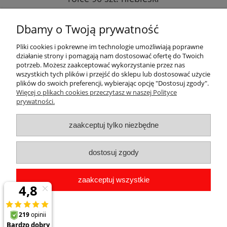
64,15 zł
Dbamy o Twoją prywatność
do koszyka
Pliki cookies i pokrewne im technologie umożliwiają poprawne
działanie strony i pomagają nam dostosować ofertę do Twoich
potrzeb. Możesz zaakceptować wykorzystanie przez nas
wszystkich tych plików i przejść do sklepu lub dostosować użycie
plików do swoich preferencji, wybierając opcję "Dostosuj zgody".
Pomoc
Więcej o plikach cookies przeczytasz w naszej Polityce
prywatności.
Dostawa
zaakceptuj tylko niezbędne
Moje konto
dostosuj zgody
Gwarancja i zwroty
zaakceptuj wszystkie
O firmie
pokaż pełną wersję strony