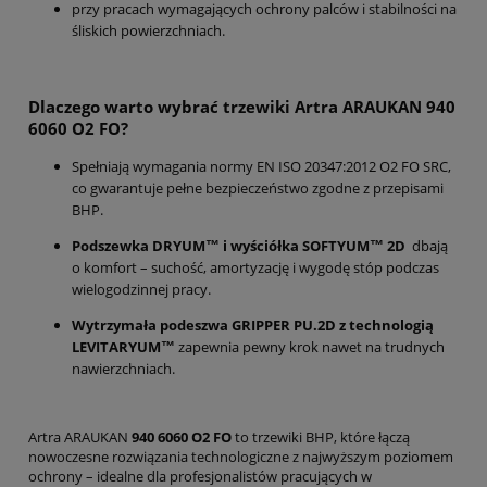
przy pracach wymagających ochrony palców i stabilności na
śliskich powierzchniach.
Dlaczego warto wybrać trzewiki Artra ARAUKAN
940
6060 O2 FO
?
Spełniają wymagania normy EN ISO 20347:2012 O2 FO SRC,
co gwarantuje pełne bezpieczeństwo zgodne z przepisami
BHP.
Podszewka
DRYUM
™ i w
yściółka
SOFTYUM™ 2D
dbają
o komfort – suchość, amortyzację i wygodę stóp podczas
wielogodzinnej pracy.
Wytrzymała podeszwa
GRIPPER PU.2D z technologią
LEVITARYUM™
zapewnia pewny krok nawet na trudnych
nawierzchniach.
Artra ARAUKAN
940 6060 O2 FO
to trzewiki BHP, które łączą
nowoczesne rozwiązania technologiczne z najwyższym poziomem
ochrony – idealne dla profesjonalistów pracujących w