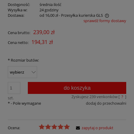
Dostępność:
średnia ilość
Wysyłka w:
24 godziny
Dostawa:
od 16,00 zł
- Przesyłka kurierska GLS
sprawdź formy dostawy
Cena nie zawiera ewentualnych kosztów płatności
239,00 zł
Cena brutto:
194,31 zł
Cena netto:
*
Rozmiar butów:
do koszyka
Zyskujesz
239
venkonków [
?
]
szt.
*
- Pole wymagane
dodaj do przechowalni
Ocena:
zapytaj o produkt