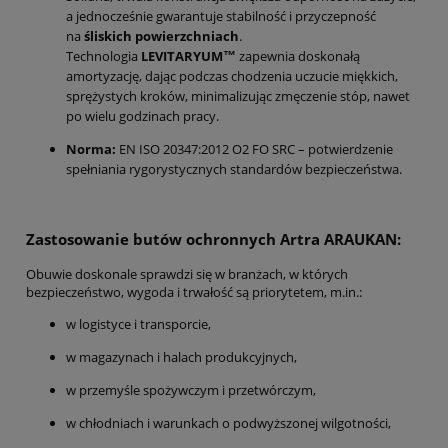
a jednocześnie gwarantuje stabilność i przyczepność
na
śliskich powierzchniach
.
Technologia
LEVITARYUM™
zapewnia doskonałą
amortyzację, dając podczas chodzenia uczucie miękkich,
sprężystych kroków, minimalizując zmęczenie stóp, nawet
po wielu godzinach pracy.
Norma:
EN ISO 20347:2012 O2 FO SRC – potwierdzenie
spełniania rygorystycznych standardów bezpieczeństwa.
Zastosowanie butów ochronnych Artra ARAUKAN:
Obuwie doskonale sprawdzi się w branżach, w których
bezpieczeństwo, wygoda i trwałość są priorytetem, m.in.:
w logistyce i transporcie,
w magazynach i halach produkcyjnych,
w przemyśle spożywczym i przetwórczym,
w chłodniach i warunkach o podwyższonej wilgotności,