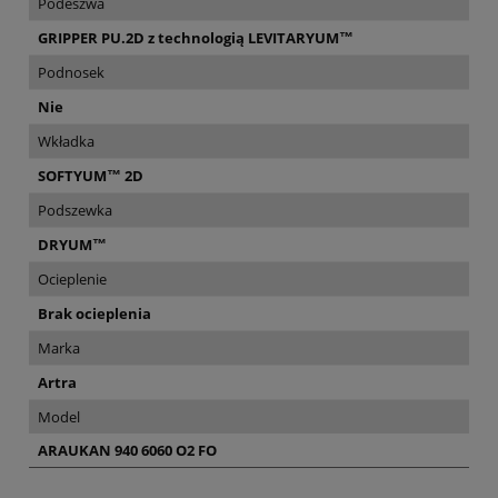
Podeszwa
GRIPPER PU.2D z technologią LEVITARYUM™
Podnosek
Nie
Wkładka
SOFTYUM™ 2D
Podszewka
DRYUM™
Ocieplenie
Brak ocieplenia
Marka
Artra
Model
ARAUKAN 940 6060 O2 FO