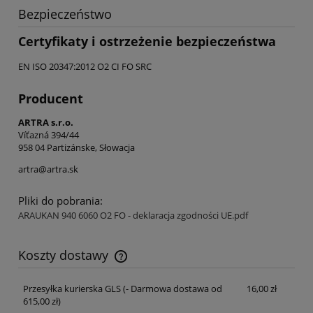
Bezpieczeństwo
Certyfikaty i ostrzeżenie bezpieczeństwa
EN ISO 20347:2012 O2 CI FO SRC
Producent
ARTRA s.r.o.
Víťazná 394/44
958 04 Partizánske, Słowacja
artra@artra.sk
Pliki do pobrania:
ARAUKAN 940 6060 O2 FO - deklaracja zgodności UE.pdf
Koszty dostawy
Cena nie zawiera ewentualnych kosztów płatności
Przesyłka kurierska GLS
(- Darmowa dostawa od
16,00 zł
615,00 zł)