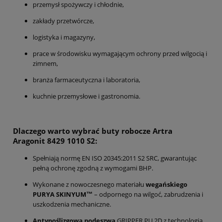
przemysł spożywczy i chłodnie,
zakłady przetwórcze,
logistyka i magazyny,
prace w środowisku wymagającym ochrony przed wilgocią i
zimnem,
branża farmaceutyczna i laboratoria,
kuchnie przemysłowe i gastronomia.
Dlaczego warto wybrać buty robocze Artra
Aragonit
8429 1010 S2:
Spełniają normę EN ISO 20345:2011 S2 SRC, gwarantując
pełną ochronę zgodną z wymogami BHP.
Wykonane z nowoczesnego materiału
wegańskiego
PURYA SKINYUM™
– odpornego na wilgoć, zabrudzenia i
uszkodzenia mechaniczne.
Antypoślizgowa podeszwa
GRIPPER PU.2D z technologią