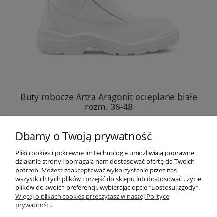
Buty robocze Artra Aragonit ocieplane białe
rozm. 36-48
279,00 zł
Dbamy o Twoją prywatność
do koszyka
Pliki cookies i pokrewne im technologie umożliwiają poprawne
działanie strony i pomagają nam dostosować ofertę do Twoich
potrzeb. Możesz zaakceptować wykorzystanie przez nas
wszystkich tych plików i przejść do sklepu lub dostosować użycie
plików do swoich preferencji, wybierając opcję "Dostosuj zgody".
Pomoc
Więcej o plikach cookies przeczytasz w naszej Polityce
prywatności.
Dostawa