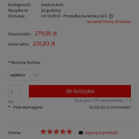
Dostępność:
średnia ilość
Wysyłka w:
24 godziny
Dostawa:
od 16,00 zł
- Przesyłka kurierska GLS
sprawdź formy dostawy
Cena nie zawiera ewentualnych kosztów płatności
279,00 zł
Cena brutto:
226,83 zł
Cena netto:
*
Rozmiar butów:
do koszyka
Zyskujesz
279
venkonków [
?
]
szt.
*
- Pole wymagane
dodaj do przechowalni
Ocena:
zapytaj o produkt