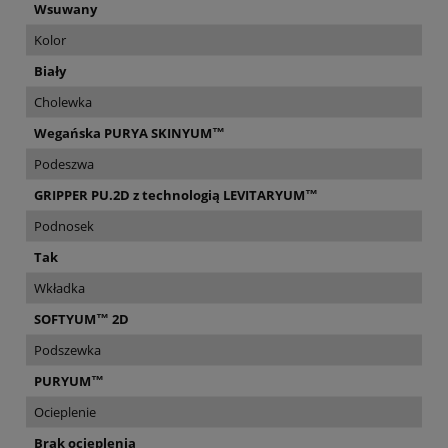
Wsuwany
Kolor
Biały
Cholewka
Wegańska PURYA SKINYUM™
Podeszwa
GRIPPER PU.2D z technologią LEVITARYUM™
Podnosek
Tak
Wkładka
SOFTYUM™ 2D
Podszewka
PURYUM™
Ocieplenie
Brak ocieplenia