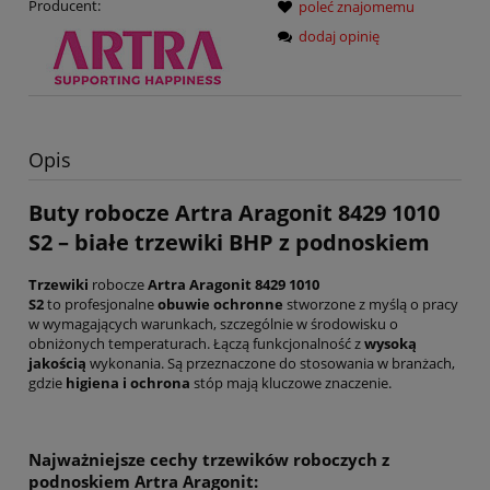
Producent:
poleć znajomemu
dodaj opinię
Opis
Buty robocze Artra Aragonit 8429 1010
S2 – białe trzewiki BHP z podnoskiem
Trzewiki
robocze
Artra Aragonit 8429 1010
S2
to profesjonalne
obuwie ochronne
stworzone z myślą o pracy
w wymagających warunkach, szczególnie w środowisku o
obniżonych temperaturach. Łączą funkcjonalność z
wysoką
jakością
wykonania. Są przeznaczone do stosowania w branżach,
gdzie
higiena i ochrona
stóp mają kluczowe znaczenie.
Najważniejsze cechy trzewików roboczych z
podnoskiem Artra Aragonit: