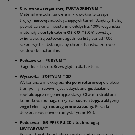
Cholewka z wegańskiej PURYA SKINYUM™
Materiał wierzchni zawiera mikrowłókna tworzące
trójwymiarową sieć oddychających tuneli. Dzięki cyrkulacji
powietrza
skóra
nieustannie
oddycha
. 100% wegańskie
materiały z
certyfikatem OE K O -TE X
® powstają
w Europie. Są testowane zgodnie z listą ponad 1000
szkodliwych substancji, aby chronić Państwa zdrowie i
środowisko naturalne.
Podszewka – PURYUM™
Łagodna dla stóp. Bezwzględna dla bakterii.
Wyściółka
-
SOFTYUM™ 2D
Wykonana z miękkiej
pianki poliuretanowej
o efekcie
trampoliny, zapewniająca odzysk energii, działanie
rewitalizujące i regenerujące stawy. Otwarta struktura
komórkowa pomaga utrzymać
suche stopy
, a aktywny
węgiel eliminuje
nieprzyjemne zapachy
. Posiada
doskonałe właściwości antystatyczne ESD.
Podeszwa – GRIPPER PU.2D z technologią
LEVITARYUM™
Solidna, trwała konstrukcja zwiększa odporność na zużycie,