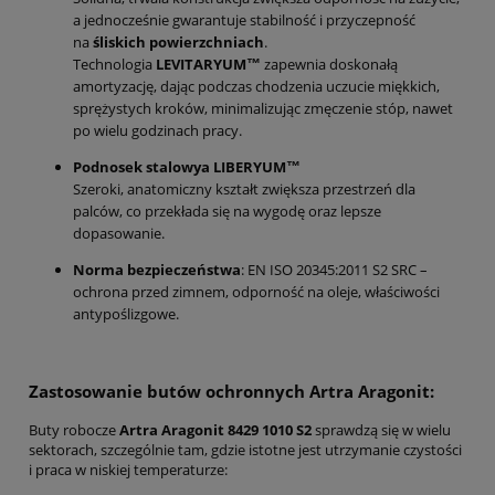
a jednocześnie gwarantuje stabilność i przyczepność
na
śliskich powierzchniach
.
Technologia
LEVITARYUM™
zapewnia doskonałą
amortyzację, dając podczas chodzenia uczucie miękkich,
sprężystych kroków, minimalizując zmęczenie stóp, nawet
po wielu godzinach pracy.
Podnosek stalowya LIBERYUM™
Szeroki, anatomiczny kształt zwiększa przestrzeń dla
palców, co przekłada się na wygodę oraz lepsze
dopasowanie.
Norma bezpieczeństwa
: EN ISO 20345:2011 S2 SRC –
ochrona przed zimnem, odporność na oleje, właściwości
antypoślizgowe.
Zastosowanie butów ochronnych Artra Aragonit:
Buty robocze
Artra Aragonit
8429 1010 S2
sprawdzą się w wielu
sektorach, szczególnie tam, gdzie istotne jest utrzymanie czystości
i praca w niskiej temperaturze: