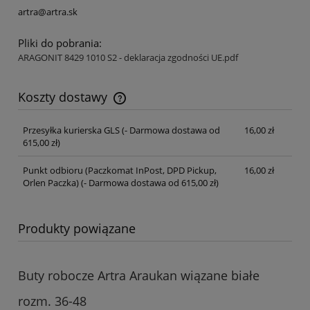
artra@artra.sk
Pliki do pobrania:
ARAGONIT 8429 1010 S2 - deklaracja zgodności UE.pdf
Koszty dostawy
Cena nie zawiera ewentualnych kosztów płatności
Przesyłka kurierska GLS
(- Darmowa dostawa od
16,00 zł
615,00 zł)
Punkt odbioru (Paczkomat InPost, DPD Pickup,
16,00 zł
Orlen Paczka)
(- Darmowa dostawa od 615,00 zł)
Produkty powiązane
Buty robocze Artra Araukan wiązane białe
rozm. 36-48