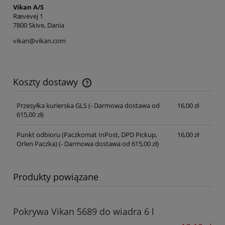
Vikan A/S
Rævevej 1
7800 Skive, Dania
vikan@vikan.com
Koszty dostawy
Cena nie zawiera ewentualnych kosztów płatności
Przesyłka kurierska GLS
(- Darmowa dostawa od
16,00 zł
615,00 zł)
Punkt odbioru (Paczkomat InPost, DPD Pickup,
16,00 zł
Orlen Paczka)
(- Darmowa dostawa od 615,00 zł)
Produkty powiązane
Pokrywa Vikan 5689 do wiadra 6 l