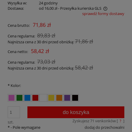
Wysyłka w:
24 godziny
Dostawa:
od 16,00 zł
- Przesyłka kurierska GLS
sprawdź formy dostawy
Cena nie zawiera ewentualnych kosztów płatności
71,86 zł
Cena brutto:
89,83 zł
Cena regularna:
71,86 zł
Najniższa cena z 30 dni przed obniżką:
58,42 zł
Cena netto:
73,03 zł
Cena regularna:
58,42 zł
Najniższa cena z 30 dni przed obniżką:
*
Kolor:
do koszyka
Zyskujesz
71
venkonków [
?
]
szt.
*
- Pole wymagane
dodaj do przechowalni