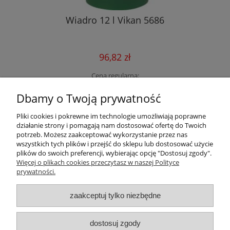
Wiadro 12 l Vikan 5686
Fa
96,82 zł
Cena regularna:
121,03 zł
96,82 zł
Dbamy o Twoją prywatność
Najniższa cena:
do koszyka
Pliki cookies i pokrewne im technologie umożliwiają poprawne
działanie strony i pomagają nam dostosować ofertę do Twoich
potrzeb. Możesz zaakceptować wykorzystanie przez nas
wszystkich tych plików i przejść do sklepu lub dostosować użycie
plików do swoich preferencji, wybierając opcję "Dostosuj zgody".
Pomoc
Więcej o plikach cookies przeczytasz w naszej Polityce
prywatności.
Dostawa
zaakceptuj tylko niezbędne
Moje konto
dostosuj zgody