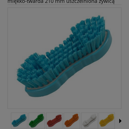
miękko-twarda 210 mm uszczelniona żywicą