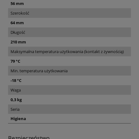
56 mm
Szerokość
64 mm
Długość
210 mm
Maksymalna temperatura użytkowania (kontakt z żywnością)
79 °C
Min. temperatura użytkowania
-18 °C
Waga
0,3 kg
Seria
Higiena
Bezpieczeństwo