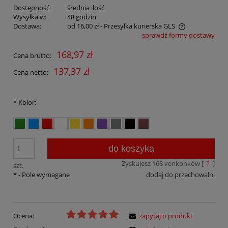
Dostępność:
średnia ilość
Wysyłka w:
48 godzin
Dostawa:
od 16,00 zł
- Przesyłka kurierska GLS
sprawdź formy dostawy
Cena nie zawiera ewentualnych kosztów płatności
168,97 zł
Cena brutto:
137,37 zł
Cena netto:
*
Kolor:
do koszyka
Zyskujesz
168
venkonków [
?
]
szt.
*
- Pole wymagane
dodaj do przechowalni
Ocena:
zapytaj o produkt