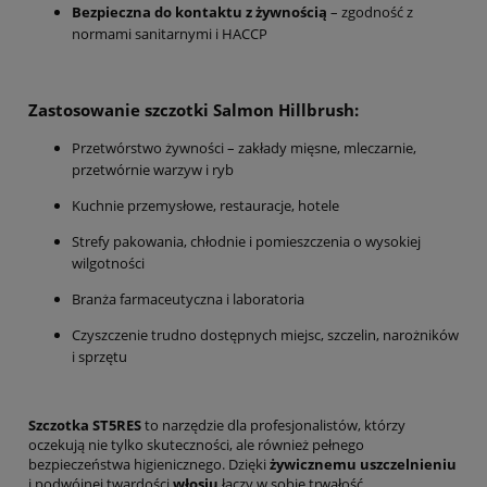
Bezpieczna do kontaktu z żywnością
– zgodność z
normami sanitarnymi i HACCP
Zastosowanie szczotki Salmon Hillbrush:
Przetwórstwo żywności – zakłady mięsne, mleczarnie,
przetwórnie warzyw i ryb
Kuchnie przemysłowe, restauracje, hotele
Strefy pakowania, chłodnie i pomieszczenia o wysokiej
wilgotności
Branża farmaceutyczna i laboratoria
Czyszczenie trudno dostępnych miejsc, szczelin, narożników
i sprzętu
Szczotka ST5RES
to narzędzie dla profesjonalistów, którzy
oczekują nie tylko skuteczności, ale również pełnego
bezpieczeństwa higienicznego. Dzięki
żywicznemu uszczelnieniu
i podwójnej twardości
włosiu
łączy w sobie trwałość,