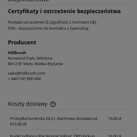
Certyfikaty i ostrzeżenie bezpieczeństwa
Posiada oznaczenie CE (zgodność z normami UE).
FDA - dopuszczone do kontaktu z żywnością
Producent
Hillbrush
Norwood Park, Wiltshire
BA12 6F Mere, Wielka Brytania
sales@hillbrush.com
+ 4401747 860 494
Koszty dostawy
Cena nie zawiera ewentualnych kosztów płatności
Przesyłka kurierska GLS
(- Darmowa dostawa od
16,00 zł
615,00 zł)
Punkt odbioru (Paczkomat InPost, DPD Pickup,
16,00 zł