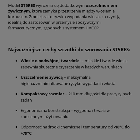
Model
ST5RES
wyróżnia się dodatkowym
uszczelnieniem
żywicznym
, które zamyka przestrzenie między włosiem a
korpusem. Zmniejsza to ryzyko wypadania włosia, co czyni ją
idealną do zastosowań w przemyśle spożywczym i
farmaceutycznym, zgodnych z systemem HACCP.
Najważniejsze cechy szczotki do szorowania ST5RES:
Włosie o podwójnej twardości
– miękkie i twarde włosie
zapewnia skuteczne czyszczenie w każdych warunkach
Uszczelnienie żywicą
– maksymalna
higiena, zminimalizowane ryzyko wypadania włosia
Kompaktowy rozmiar
– 210 mm długości dla precyzyjnych
zadań
Ergonomiczna konstrukcja – wygodna i trwała w
codziennym użytkowaniu
Odporność na środki chemiczne i temperatury od
-18°C do
+79°C