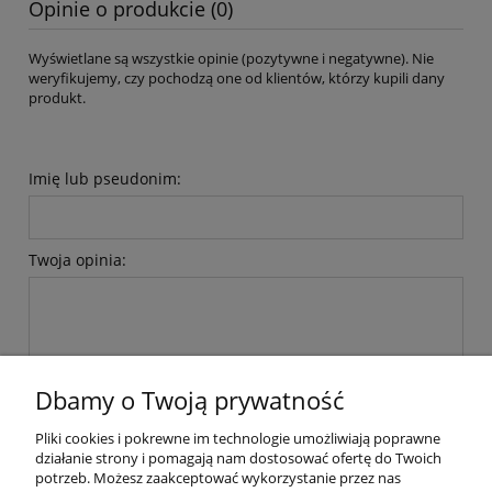
Opinie o produkcie (0)
Wyświetlane są wszystkie opinie (pozytywne i negatywne). Nie
weryfikujemy, czy pochodzą one od klientów, którzy kupili dany
produkt.
Imię lub pseudonim:
Twoja opinia:
Dbamy o Twoją prywatność
wyślij
Pliki cookies i pokrewne im technologie umożliwiają poprawne
działanie strony i pomagają nam dostosować ofertę do Twoich
potrzeb. Możesz zaakceptować wykorzystanie przez nas