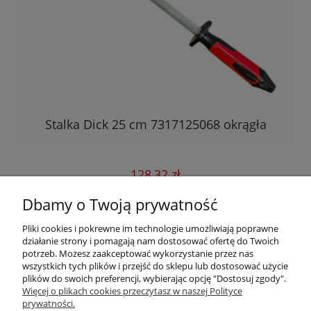
Stalka Dick 25 cm 7317125068 okrągła
S
128,32 zł
Dbamy o Twoją prywatność
do koszyka
Pliki cookies i pokrewne im technologie umożliwiają poprawne
działanie strony i pomagają nam dostosować ofertę do Twoich
potrzeb. Możesz zaakceptować wykorzystanie przez nas
wszystkich tych plików i przejść do sklepu lub dostosować użycie
plików do swoich preferencji, wybierając opcję "Dostosuj zgody".
Pomoc
Więcej o plikach cookies przeczytasz w naszej Polityce
prywatności.