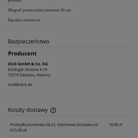
polerski.
D
ługość powierzchni ostrzenia 30 cm.
Rączka z tworzywa.
Bezpieczeństwo
Producent
Dick GmbH & Co. KG
Esslinger-Strasse 4-10
73779 Deizisau, Niemcy
mail@dick.de
Koszty dostawy
Cena nie zawiera ewentualnych kosztów płatności
Przesyłka kurierska GLS
(- Darmowa dostawa od
16,00 zł
615,00 zł)