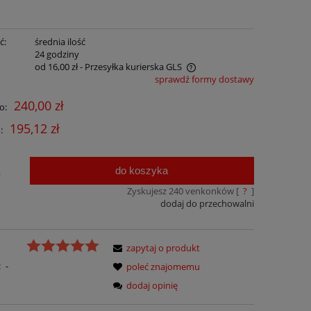
ć:
średnia ilość
:
24 godziny
od 16,00 zł
- Przesyłka kurierska GLS
sprawdź formy dostawy
Cena nie zawiera ewentualnych kosztów
240,00 zł
o:
płatności
195,12 zł
:
do koszyka
.
Zyskujesz
240
venkonków [
?
]
dodaj do przechowalni
zapytaj o produkt
:
-
poleć znajomemu
dodaj opinię