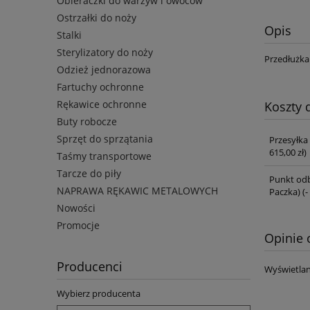
Obieraczki do warzyw i owoców
Ostrzałki do noży
Opis
Stalki
Sterylizatory do noży
Przedłużka
Odzież jednorazowa
Fartuchy ochronne
Rękawice ochronne
Koszty
Buty robocze
Sprzęt do sprzątania
Przesyłka
615,00 zł)
Taśmy transportowe
Tarcze do piły
Punkt odb
NAPRAWA RĘKAWIC METALOWYCH
Paczka)
(-
Nowości
Promocje
Opinie 
Producenci
Wyświetlan
Wybierz producenta