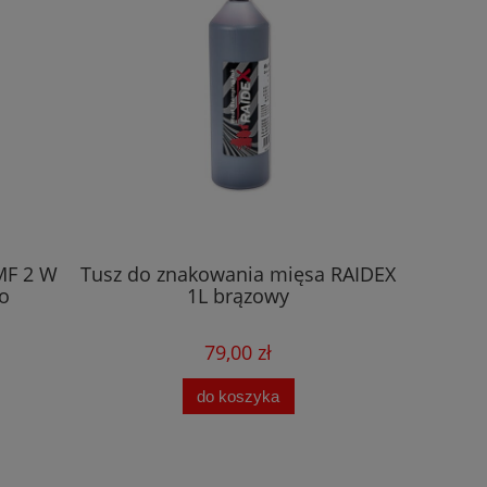
MF 2 W
Tusz do znakowania mięsa RAIDEX
Urządz
ko
1L brązowy
kost
79,00 zł
do koszyka