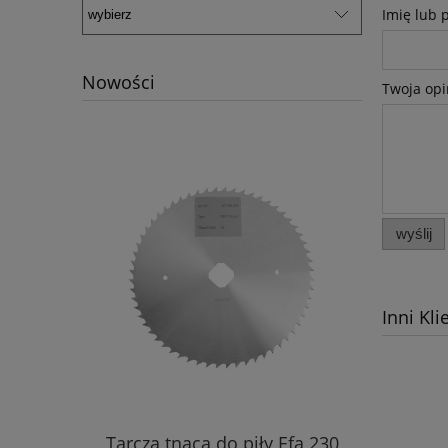
Imię lub 
Nowości
Twoja opi
wyślij
Inni Kli
Tarcza tnąca do piły Efa 230