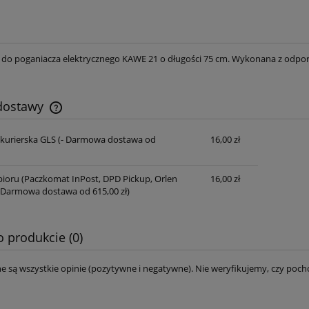
 do poganiacza elektrycznego KAWE 21 o długości 75 cm. Wykonana z odpo
 dostawy
 kurierska GLS
(- Darmowa dostawa od
16,00 zł
Cena nie zawiera ewentualnych kosztów
płatności
ioru (Paczkomat InPost, DPD Pickup, Orlen
16,00 zł
 Darmowa dostawa od 615,00 zł)
o produkcie (0)
e są wszystkie opinie (pozytywne i negatywne). Nie weryfikujemy, czy pocho