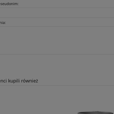
pseudonim:
nia:
enci kupili również