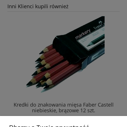
Inni Klienci kupili również
Kredki do znakowania mięsa Faber Castell
niebieskie, brązowe 12 szt.
91,60 zł