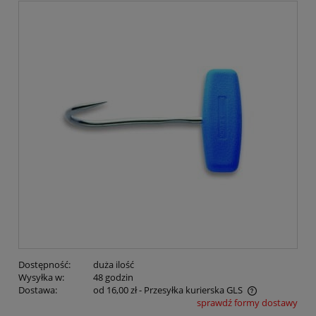
Dostępność:
duża ilość
Wysyłka w:
48 godzin
Dostawa:
od 16,00 zł
- Przesyłka kurierska GLS
sprawdź formy dostawy
Cena nie zawiera ewentualnych kosztów płatności