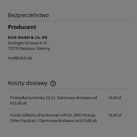
Bezpieczeństwo
Producent
Dick GmbH & Co. KG
Esslinger-Strasse 4-10
73779 Deizisau, Niemcy
mail@dick.de
Koszty dostawy
Cena nie zawiera ewentualnych kosztów płatności
Przesyłka kurierska GLS
(- Darmowa dostawa od
16,00 zł
615,00 zł)
Punkt odbioru (Paczkomat InPost, DPD Pickup,
16,00 zł
Orlen Paczka)
(- Darmowa dostawa od 615,00 zł)