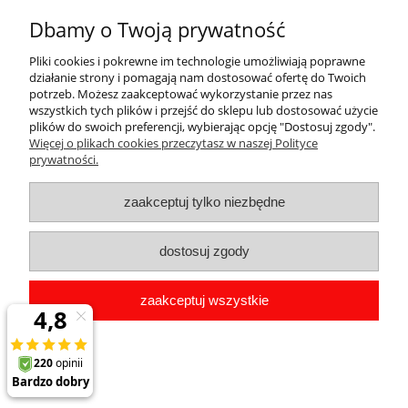
Nie znaleziono produktów spełniających podane kryteria.
Dbamy o Twoją prywatność
Pliki cookies i pokrewne im technologie umożliwiają poprawne
działanie strony i pomagają nam dostosować ofertę do Twoich
Pomoc
potrzeb. Możesz zaakceptować wykorzystanie przez nas
wszystkich tych plików i przejść do sklepu lub dostosować użycie
Dostawa
plików do swoich preferencji, wybierając opcję "Dostosuj zgody".
Więcej o plikach cookies przeczytasz w naszej Polityce
prywatności.
Moje konto
zaakceptuj tylko niezbędne
Gwarancja i zwroty
dostosuj zgody
O firmie
zaakceptuj wszystkie
pokaż pełną wersję strony
Sklep internetowy Shoper.pl