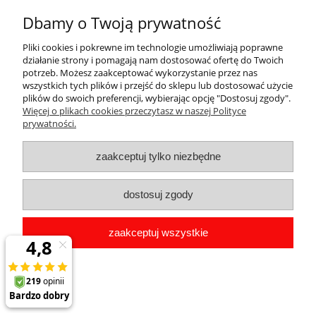
Dbamy o Twoją prywatność
Pomoc
Pliki cookies i pokrewne im technologie umożliwiają poprawne
działanie strony i pomagają nam dostosować ofertę do Twoich
potrzeb. Możesz zaakceptować wykorzystanie przez nas
Dostawa
wszystkich tych plików i przejść do sklepu lub dostosować użycie
plików do swoich preferencji, wybierając opcję "Dostosuj zgody".
Więcej o plikach cookies przeczytasz w naszej Polityce
Moje konto
prywatności.
Gwarancja i zwroty
zaakceptuj tylko niezbędne
O firmie
dostosuj zgody
pokaż pełną wersję strony
zaakceptuj wszystkie
Sklep internetowy Shoper.pl