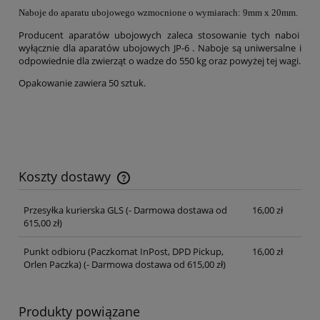
Naboje do aparatu ubojowego wzmocnione o w
ymiarach: 9mm x 20mm.
Producent aparatów ubojowych zaleca stosowanie tych naboi
wyłącznie dla aparatów ubojowych JP-6 . Naboje są uniwersalne i
odpowiednie dla zwierząt o wadze do 550 kg oraz powyżej tej wagi.
Opakowanie zawiera 50 sztuk.
Koszty dostawy
Cena nie zawiera ewentualnych kosztów płatności
Przesyłka kurierska GLS
(- Darmowa dostawa od
16,00 zł
615,00 zł)
Punkt odbioru (Paczkomat InPost, DPD Pickup,
16,00 zł
Orlen Paczka)
(- Darmowa dostawa od 615,00 zł)
Produkty powiązane