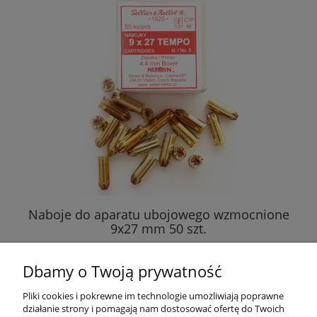
Naboje do aparatu ubojowego wzmocnione
9x27 mm 50 szt.
149,00 zł
Dbamy o Twoją prywatność
do koszyka
Pliki cookies i pokrewne im technologie umożliwiają poprawne
działanie strony i pomagają nam dostosować ofertę do Twoich