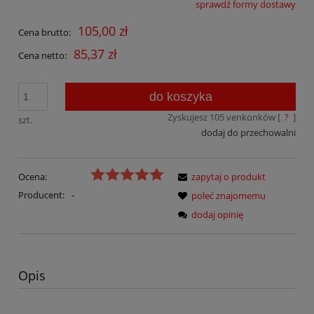
sprawdź formy dostawy
Cena nie zawiera ewentualnych kosztów płatności
105,00 zł
Cena brutto:
85,37 zł
Cena netto:
do koszyka
Zyskujesz
105
venkonków [
?
]
szt.
dodaj do przechowalni
Ocena:
zapytaj o produkt
Producent:
-
poleć znajomemu
dodaj opinię
Opis